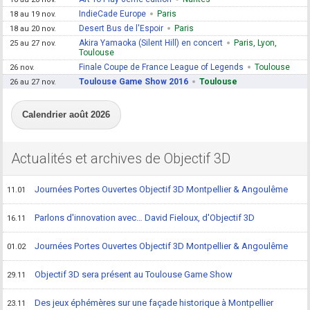
IndieCade Europe
Paris
18 au 19 nov.
Desert Bus de l'Espoir
Paris
18 au 20 nov.
Akira Yamaoka (Silent Hill) en concert
Paris, Lyon,
25 au 27 nov.
Toulouse
Finale Coupe de France League of Legends
Toulouse
26 nov.
Toulouse Game Show 2016
Toulouse
26 au 27 nov.
Calendrier août 2026
Actualités et archives de Objectif 3D
Journées Portes Ouvertes Objectif 3D Montpellier & Angoulême
11.01
Parlons d'innovation avec… David Fieloux, d'Objectif 3D
16.11
Journées Portes Ouvertes Objectif 3D Montpellier & Angoulême
01.02
Objectif 3D sera présent au Toulouse Game Show
29.11
Des jeux éphémères sur une façade historique à Montpellier
23.11