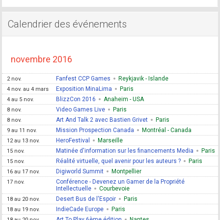
Calendrier des événements
novembre 2016
Fanfest CCP Games
Reykjavik - Islande
2 nov.
Exposition MinaLima
Paris
4 nov. au 4 mars
BlizzCon 2016
Anaheim - USA
4 au 5 nov.
Video Games Live
Paris
8 nov.
Art And Talk 2 avec Bastien Grivet
Paris
8 nov.
Mission Prospection Canada
Montréal - Canada
9 au 11 nov.
HeroFestival
Marseille
12 au 13 nov.
Matinée d'information sur les financements Media
Paris
15 nov.
Réalité virtuelle, quel avenir pour les auteurs ?
Paris
15 nov.
Digiworld Summit
Montpellier
16 au 17 nov.
Conférence - Devenez un Gamer de la Propriété
17 nov.
Intellectuelle
Courbevoie
Desert Bus de l'Espoir
Paris
18 au 20 nov.
IndieCade Europe
Paris
18 au 19 nov.
Art To Play 6ème édition
Nantes
18 au 20 nov.