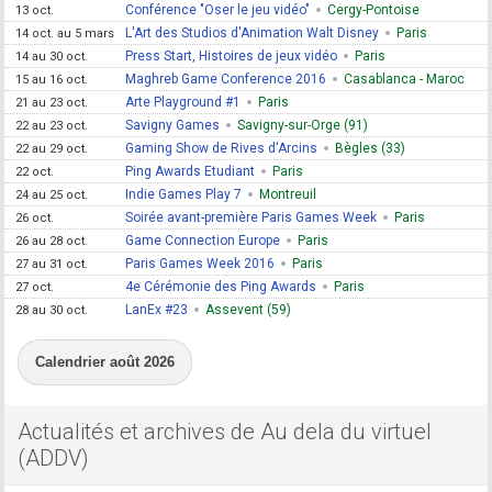
Conférence "Oser le jeu vidéo"
Cergy-Pontoise
13 oct.
L'Art des Studios d'Animation Walt Disney
Paris
14 oct. au 5 mars
Press Start, Histoires de jeux vidéo
Paris
14 au 30 oct.
Maghreb Game Conference 2016
Casablanca - Maroc
15 au 16 oct.
Arte Playground #1
Paris
21 au 23 oct.
Savigny Games
Savigny-sur-Orge (91)
22 au 23 oct.
Gaming Show de Rives d'Arcins
Bègles (33)
22 au 29 oct.
Ping Awards Etudiant
Paris
22 oct.
Indie Games Play 7
Montreuil
24 au 25 oct.
Soirée avant-première Paris Games Week
Paris
26 oct.
Game Connection Europe
Paris
26 au 28 oct.
Paris Games Week 2016
Paris
27 au 31 oct.
4e Cérémonie des Ping Awards
Paris
27 oct.
LanEx #23
Assevent (59)
28 au 30 oct.
Calendrier août 2026
Actualités et archives de Au dela du virtuel
(ADDV)