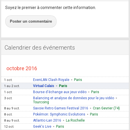
Soyez le premier à commenter cette information.
Poster un commentaire
Calendrier des événements
octobre 2016
EvenLAN Clash Royale
Paris
1 oct.
Virtual Calais
Paris
1 au 2 oct.
Bourse d'échange aux jeux vidéo
Paris
1 oct.
Balancing et analyse de données pour le jeu vidéo
3 oct.
Tourcoing
Savoie Retro Games Festival 2016
Cran Gevrier (74)
8 au 9 oct.
Pokémon: Symphonic Evolutions
Paris
8 oct.
Atlantic-Lan 2016
La Rochelle
8 au 9 oct.
Geek's Live
Paris
12 oct.