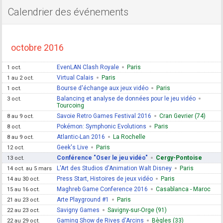
Calendrier des événements
octobre 2016
EvenLAN Clash Royale
Paris
1 oct.
Virtual Calais
Paris
1 au 2 oct.
Bourse d'échange aux jeux vidéo
Paris
1 oct.
Balancing et analyse de données pour le jeu vidéo
3 oct.
Tourcoing
Savoie Retro Games Festival 2016
Cran Gevrier (74)
8 au 9 oct.
Pokémon: Symphonic Evolutions
Paris
8 oct.
Atlantic-Lan 2016
La Rochelle
8 au 9 oct.
Geek's Live
Paris
12 oct.
Conférence "Oser le jeu vidéo"
Cergy-Pontoise
13 oct.
L'Art des Studios d'Animation Walt Disney
Paris
14 oct. au 5 mars
Press Start, Histoires de jeux vidéo
Paris
14 au 30 oct.
Maghreb Game Conference 2016
Casablanca - Maroc
15 au 16 oct.
Arte Playground #1
Paris
21 au 23 oct.
Savigny Games
Savigny-sur-Orge (91)
22 au 23 oct.
Gaming Show de Rives d'Arcins
Bègles (33)
22 au 29 oct.