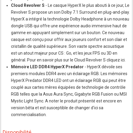
Cloud Revolver S
- Le casque HyperX le plus abouti à ce jour, Le
Revolver S propose un son Dolby 7.1 Surround en plug-and-play.
HyperX a intégré la technologie Dolby Headphone à un nouveau
dongle USB qui offre une expérience audio immersive haut de
gamme en appuyant simplement sur un bouton. Ce nouveau
casque est conçu pour offrir aux joueurs confort et son clair et
cristallin de qualité supérieure. Son vaste spectre acoustique
est un atout majeur pour CS : Go, et les jeux FPS ou 3D en
général. Pour en savoir plus sur le Cloud Revolver S cliquez ici.
Mémoire LED DDR4 HyperX Predator
- HyperX dévoile ses
premiers modules DDR4 avec un éclairage RGB. Les mémoires
HyperX Predator DDR4 LED ont un éclairage RGB qui peut être
couplé aux cartes mères équipées de technologie de contrôle
RGB telles que la Asus Aura Sync, Gigabyte RGB Fusion ou MSI
Mystic Light Sync. A noter le produit présenté est encore en
version bêta et est susceptible de changer d'ici sa
commercialisation.
Disponibilité