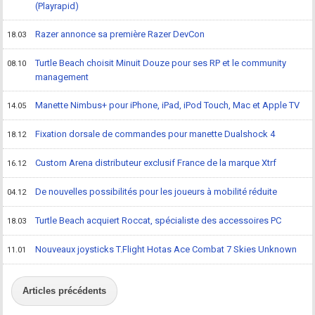
(Playrapid)
Razer annonce sa première Razer DevCon
18.03
Turtle Beach choisit Minuit Douze pour ses RP et le community
08.10
management
Manette Nimbus+ pour iPhone, iPad, iPod Touch, Mac et Apple TV
14.05
Fixation dorsale de commandes pour manette Dualshock 4
18.12
Custom Arena distributeur exclusif France de la marque Xtrf
16.12
De nouvelles possibilités pour les joueurs à mobilité réduite
04.12
Turtle Beach acquiert Roccat, spécialiste des accessoires PC
18.03
Nouveaux joysticks T.Flight Hotas Ace Combat 7 Skies Unknown
11.01
Articles précédents