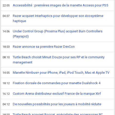
Accessibilité : premières images de la manette Access pour PS5
22.05
Razer acquiert Interhaptics pour développer son écosystème
04.07
haptique
Under Control Group (Proxima Plus) acquiert Burn Controllers
14.06
(Playrapid)
Razer annonce sa première Razer DevCon
18.03
Turtle Beach choisit Minuit Douze pour ses RP et le community
08.10
management
Manette Nimbus+ pour iPhone, iPad, iPod Touch, Mac et Apple TV
14.05
Fixation dorsale de commandes pour manette Dualshock 4
18.12
Custom Arena distributeur exclusif France de la marque Xtrf
16.12
De nouvelles possibilités pour les joueurs à mobilité réduite
04.12
Turtle Beach acquiert Roccat, spécialiste des accessoires PC
18.03