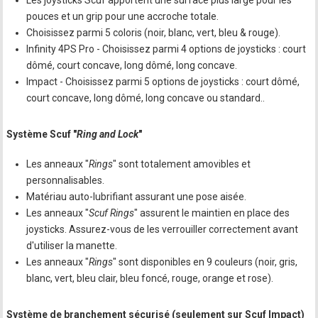
Les joysticks Scuf apportent une surface plus large pour les
pouces et un grip pour une accroche totale.
Choisissez parmi 5 coloris (noir, blanc, vert, bleu & rouge).
Infinity 4PS Pro - Choisissez parmi 4 options de joysticks : court
dômé, court concave, long dômé, long concave.
Impact - Choisissez parmi 5 options de joysticks : court dômé,
court concave, long dômé, long concave ou standard..
Système Scuf "
Ring and Lock
"
Les anneaux "
Rings
" sont totalement amovibles et
personnalisables.
Matériau auto-lubrifiant assurant une pose aisée.
Les anneaux "
Scuf Rings
" assurent le maintien en place des
joysticks. Assurez-vous de les verrouiller correctement avant
d'utiliser la manette.
Les anneaux "
Rings
" sont disponibles en 9 couleurs (noir, gris,
blanc, vert, bleu clair, bleu foncé, rouge, orange et rose).
Système de branchement sécurisé (seulement sur Scuf Impact)