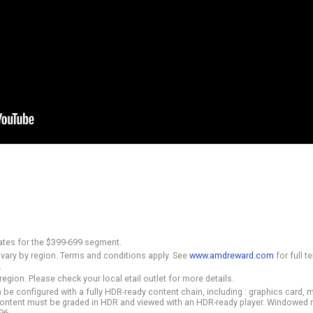
ates for the $399-699 segment.
 vary by region. Terms and conditions apply. See
www.amdreward.com
for full t
.
region. Please check your local etail outlet for more details.
 be configured with a fully HDR-ready content chain, including : graphics card, 
o content must be graded in HDR and viewed with an HDR-ready player. Windowed
-96