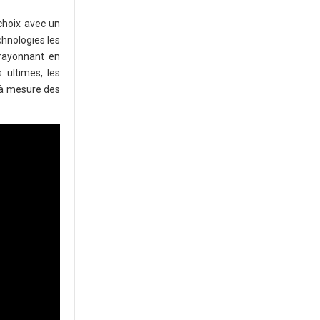
choix avec un
chnologies les
 rayonnant en
 ultimes, les
t à mesure des