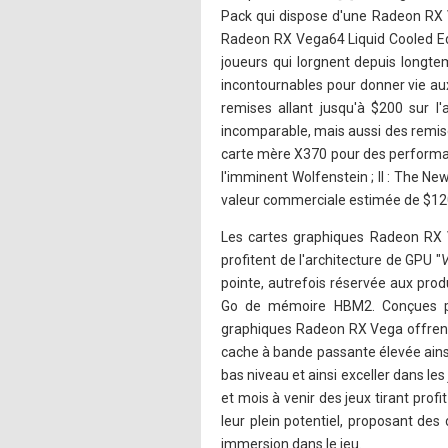
Pack qui dispose d'une Radeon RX 
Radeon RX Vega64 Liquid Cooled Edi
joueurs qui lorgnent depuis longte
incontournables pour donner vie au
remises allant jusqu'à $200 sur l
incomparable, mais aussi des remis
carte mère X370 pour des performan
l'imminent Wolfenstein ; II : The Ne
valeur commerciale estimée de $12
Les cartes graphiques Radeon RX V
profitent de l'architecture de GPU "
pointe, autrefois réservée aux pro
Go de mémoire HBM2. Conçues pou
graphiques Radeon RX Vega offrent
cache à bande passante élevée ains
bas niveau et ainsi exceller dans l
et mois à venir des jeux tirant pro
leur plein potentiel, proposant d
immersion dans le jeu.