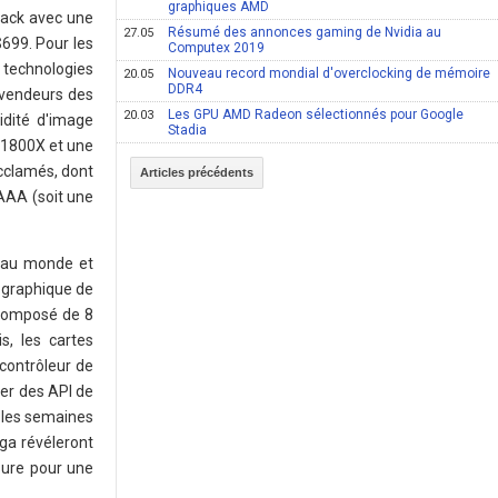
graphiques AMD
Pack avec une
Résumé des annonces gaming de Nvidia au
27.05
699. Pour les
Computex 2019
 technologies
Nouveau record mondial d'overclocking de mémoire
20.05
DDR4
evendeurs des
Les GPU AMD Radeon sélectionnés pour Google
20.03
idité d'image
Stadia
 1800X et une
cclamés, dont
Articles précédents
 AAA (soit une
s au monde et
 graphique de
 composé de 8
, les cartes
contrôleur de
er des API de
s les semaines
ega révéleront
sure pour une