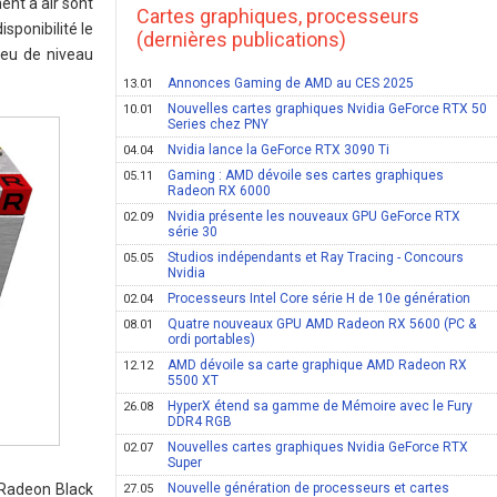
nt à air sont
Cartes graphiques, processeurs
sponibilité le
(dernières publications)
 jeu de niveau
Annonces Gaming de AMD au CES 2025
13.01
Nouvelles cartes graphiques Nvidia GeForce RTX 50
10.01
Series chez PNY
Nvidia lance la GeForce RTX 3090 Ti
04.04
Gaming : AMD dévoile ses cartes graphiques
05.11
Radeon RX 6000
Nvidia présente les nouveaux GPU GeForce RTX
02.09
série 30
Studios indépendants et Ray Tracing - Concours
05.05
Nvidia
Processeurs Intel Core série H de 10e génération
02.04
Quatre nouveaux GPU AMD Radeon RX 5600 (PC &
08.01
ordi portables)
AMD dévoile sa carte graphique AMD Radeon RX
12.12
5500 XT
HyperX étend sa gamme de Mémoire avec le Fury
26.08
DDR4 RGB
Nouvelles cartes graphiques Nvidia GeForce RTX
02.07
Super
 Radeon Black
Nouvelle génération de processeurs et cartes
27.05