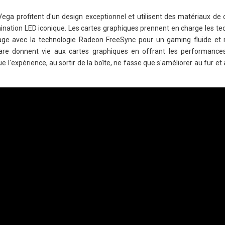
ga profitent d'un design exceptionnel et utilisent des matériaux de 
ination LED iconique. Les cartes graphiques prennent en charge les te
hage avec la technologie Radeon FreeSync pour un gaming fluide et
are donnent vie aux cartes graphiques en offrant les performances
que l'expérience, au sortir de la boîte, ne fasse que s'améliorer au fur e