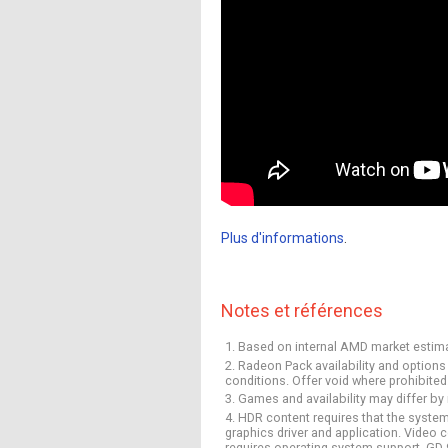
Plus d'informations
.
Notes et références
1. Based on internal AMD market estim
2. Radeon Pack availability and options
conditions. Offer void where prohibited
3. Games and availability may differ by 
4. HDR content requires that the system
graphics driver and application. Vide
requires operating system support. GD