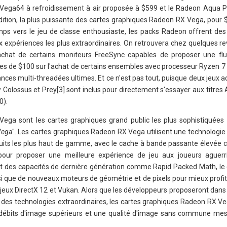
Vega64 à refroidissement à air proposée à $599 et le Radeon Aqua 
tion, la plus puissante des cartes graphiques Radeon RX Vega, pour $
mps vers le jeu de classe enthousiaste, les packs Radeon offrent des
x expériences les plus extraordinaires. On retrouvera chez quelques r
'achat de certains moniteurs FreeSync capables de proposer une flu
es de $100 sur l'achat de certains ensembles avec processeur Ryzen 7
ces multi-threadées ultimes. Et ce n'est pas tout, puisque deux jeux a
w Colossus et Prey[3] sont inclus pour directement s'essayer aux titres
0).
ega sont les cartes graphiques grand public les plus sophistiquée
Vega
". Les cartes graphiques Radeon RX Vega utilisent une technologie
duits les plus haut de gamme, avec le cache à bande passante élevée
r proposer une meilleure expérience de jeu aux joueurs aguerris
 des capacités de dernière génération comme Rapid Packed Math, le 
i que de nouveaux moteurs de géométrie et de pixels pour mieux profit
es jeux DirectX 12 et Vukan. Alors que les développeurs proposeront dan
fit des technologies extraordinaires, les cartes graphiques Radeon RX V
es débits d'image supérieurs et une qualité d'image sans commune me