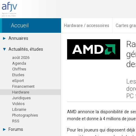
Accueil
Hardware / accessoires
Cartes gra
Annuaires
Ra
Toutes les sociétés (691)
Actualités, études
gé
Studios (418)
août 2026
Editeurs (49)
de
Agenda
Distributeurs (16)
Chiffres
Hard. / Accessoires (10)
Etudes
Middlewares (15)
Les
eSport
Prestataires (99)
Financement
Assoc. / Syndicats (21)
dor
Hardware
Formations / Ecoles (46)
PC 
Juridiques
Presse spécialisée (17)
Vidéos
Librairie
AMD annonce la disponibilité de se
Photographies
monde et donne à 4 millions de joueu
RSS
Forums
Pour les joueurs qui disposent déj