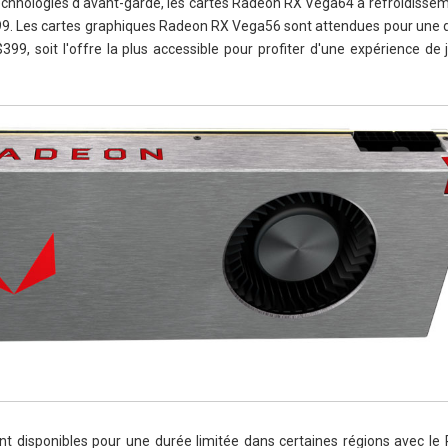
echnologies d'avant-garde, les cartes Radeon RX Vega64 à refroidisseme
499. Les cartes graphiques Radeon RX Vega56 sont attendues pour une di
$399, soit l'offre la plus accessible pour profiter d'une expérience de
t disponibles pour une durée limitée dans certaines régions avec le