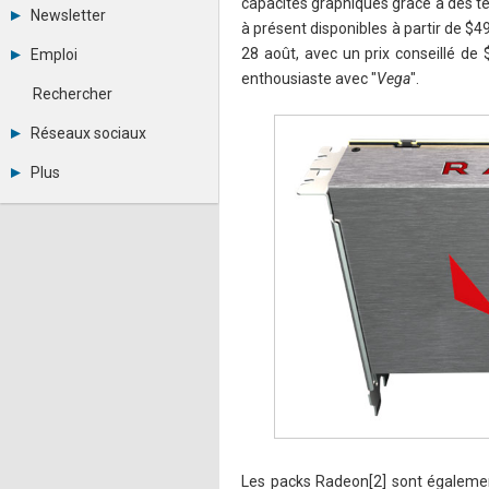
capacités graphiques grâce à des t
Tous les forums
Newsletter
Créer un compte
à présent disponibles à partir de $
Archives
Se connecter
28 août, avec un prix conseillé de 
Emploi
Abonnement
Messages privés
enthousiaste avec "
Vega
".
Consulter les annonces
Contacter un modérateur
Rechercher
Déposer une annonce
Observatoire de l'emploi
Réseaux sociaux
Métiers et compétences
Twitter
Plus
Youtube
Annonceurs
LinkedIn
Statistiques
Facebook
Plan du site
Instagram
Sitemap XML
Pinterest
Ping Awards
A propos
Mentions légales
Les packs Radeon[2] sont égalemen