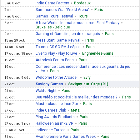
Indie Game Factory
Bordeaux
6 au 8 oct.
Summoners War "World Arena"
Paris
7 oct.
Games Tours Festival
Tours
7 au 8 oct.
A New World - Intimate music from Final Fantasy
8 oct.
Bruxelles - Belgique
Gaming et Gambling en droit français
Paris
9 oct.
Press Start, Game Revival
Paris
13 au 29 oct.
Tournoi CS:GO PMU eSport
Paris
14 au 15 oct.
Live to Play - Play to Live
Enghien-les-Bains
17 oct. au 18 nov.
Autodesk Forum Paris
Paris
19 oct.
Conférence : Les indépendants face aux géants du jeu
19 oct.
vidéo
Paris
Welcome to the Arcade !
Evry
19 oct. au 9 déc.
Savigny Games
Savigny-sur-Orge (91)
21 oct.
Wakfu Night
Paris
21 oct.
Jeu vidéo et société : le meilleur des mondes ?
Paris
23 oct.
Masterclass de Inon Zur
Paris
27 oct.
Indie Games Club
Metz
27 oct.
Ping Awards Etudiants
Paris
27 oct.
Halloween au mk2 VR
Paris
27 oct. au 1 nov.
Indiecade Europe
Paris
30 au 31 oct.
Avant-première Paris Games Week
Paris
31 oct.