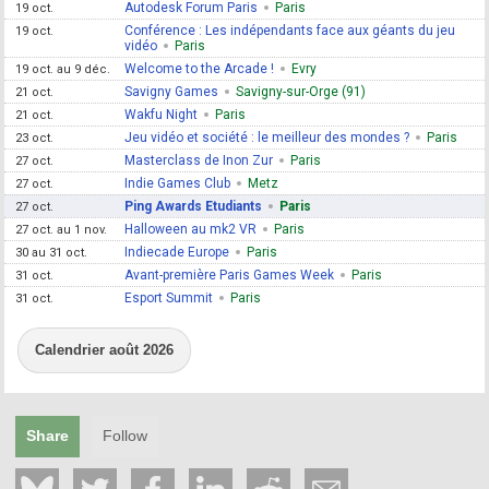
Autodesk Forum Paris
Paris
19 oct.
Conférence : Les indépendants face aux géants du jeu
19 oct.
vidéo
Paris
Welcome to the Arcade !
Evry
19 oct. au 9 déc.
Savigny Games
Savigny-sur-Orge (91)
21 oct.
Wakfu Night
Paris
21 oct.
Jeu vidéo et société : le meilleur des mondes ?
Paris
23 oct.
Masterclass de Inon Zur
Paris
27 oct.
Indie Games Club
Metz
27 oct.
Ping Awards Etudiants
Paris
27 oct.
Halloween au mk2 VR
Paris
27 oct. au 1 nov.
Indiecade Europe
Paris
30 au 31 oct.
Avant-première Paris Games Week
Paris
31 oct.
Esport Summit
Paris
31 oct.
La lettre d'information
Calendrier août 2026
des professionnels du jeu vidéo
Abonnez-vous gratuitement
Share
Follow
et recevez 1 fois par semaine
l'essentiel des infos de l'industrie