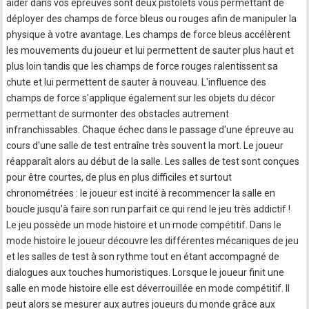
aider dans vos épreuves sont deux pistolets vous permettant de
déployer des champs de force bleus ou rouges afin de manipuler la
physique à votre avantage. Les champs de force bleus accélèrent
les mouvements du joueur et lui permettent de sauter plus haut et
plus loin tandis que les champs de force rouges ralentissent sa
chute et lui permettent de sauter à nouveau. L'influence des
champs de force s'applique également sur les objets du décor
permettant de surmonter des obstacles autrement
infranchissables. Chaque échec dans le passage d'une épreuve au
cours d'une salle de test entraîne très souvent la mort. Le joueur
réapparaît alors au début de la salle. Les salles de test sont conçues
pour être courtes, de plus en plus difficiles et surtout
chronométrées : le joueur est incité à recommencer la salle en
boucle jusqu'à faire son run parfait ce qui rend le jeu très addictif !
Le jeu possède un mode histoire et un mode compétitif. Dans le
mode histoire le joueur découvre les différentes mécaniques de jeu
et les salles de test à son rythme tout en étant accompagné de
dialogues aux touches humoristiques. Lorsque le joueur finit une
salle en mode histoire elle est déverrouillée en mode compétitif. Il
peut alors se mesurer aux autres joueurs du monde grâce aux