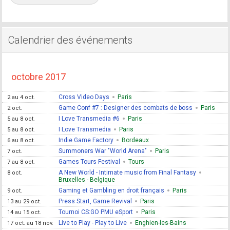
Calendrier des événements
octobre 2017
Cross Video Days
Paris
2 au 4 oct.
Game Conf #7 : Designer des combats de boss
Paris
2 oct.
I Love Transmedia #6
Paris
5 au 8 oct.
I Love Transmedia
Paris
5 au 8 oct.
Indie Game Factory
Bordeaux
6 au 8 oct.
Summoners War "World Arena"
Paris
7 oct.
Games Tours Festival
Tours
7 au 8 oct.
A New World - Intimate music from Final Fantasy
8 oct.
Bruxelles - Belgique
Gaming et Gambling en droit français
Paris
9 oct.
Press Start, Game Revival
Paris
13 au 29 oct.
Tournoi CS:GO PMU eSport
Paris
14 au 15 oct.
Live to Play - Play to Live
Enghien-les-Bains
17 oct. au 18 nov.