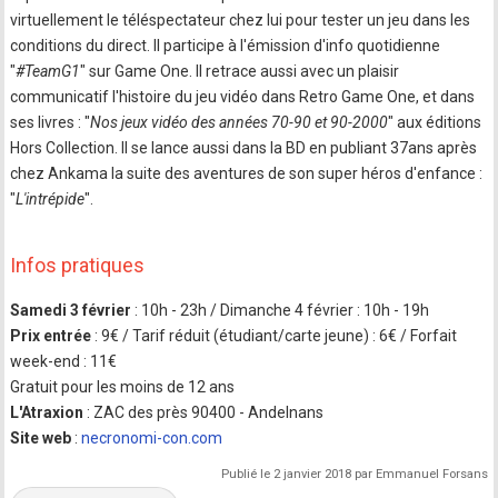
virtuellement le téléspectateur chez lui pour tester un jeu dans les
conditions du direct. Il participe à l'émission d'info quotidienne
"
#TeamG1
" sur Game One. Il retrace aussi avec un plaisir
communicatif l'histoire du jeu vidéo dans Retro Game One, et dans
ses livres : "
Nos jeux vidéo des années 70-90 et 90-2000
" aux éditions
Hors Collection. Il se lance aussi dans la BD en publiant 37ans après
chez Ankama la suite des aventures de son super héros d'enfance :
"
L'intrépide
".
Infos pratiques
Samedi 3 février
: 10h - 23h / Dimanche 4 février : 10h - 19h
Prix entrée
: 9€ / Tarif réduit (étudiant/carte jeune) : 6€ / Forfait
week-end : 11€
Gratuit pour les moins de 12 ans
L'Atraxion
: ZAC des près 90400 - Andelnans
Site web
:
necronomi-con.com
Publié le 2 janvier 2018 par Emmanuel Forsans