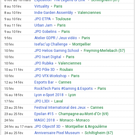
6 fév. au 18 mars
Virtuality
Paris
8 au 10 fév.
Indie Garden Assembly
Valenciennes
8 au 10 fév.
JPO ETPA
Toulouse
9 au 10 fév.
Urban Jam
Paris
9 au 11 fév.
JPO Gobelins
Paris
9 au 10 fév.
Atelier GDPR / Jeux vidéo
Paris
9 fév.
Isefac'up Challenge
Montpellier
10 fév.
JPO Helios Gaming School
Freyming-Merlebach (57)
10 fév.
JPO Isart Digital
Paris
10 fév.
JPO Rubika
Valenciennes
10 fév.
JPO Pôle 3D
Roubaix
10 au 11 fév.
JPO VFX-Workshop
Paris
10 fév.
Esports Bar
Cannes
12 au 14 fév.
RockTech Paris #Gaming & Esports
Paris
15 fév.
Lyon e-Sport 2018
Lyon
16 au 18 fév.
JPO L3DI
Laval
17 fév.
Festival International des Jeux
Cannes
23 au 25 fév.
Epsilan #15
Champagne-au-Mont-d'Or (69)
23 au 25 fév.
MAGIC 2018
Monaco - Monaco
24 fév.
JPO Objectif 3D
Montpellier & Angoulême
24 fév. au 17 mars
Anniversaire Pixel Museum
Schiltigheim (67)
24 au 25 fév.