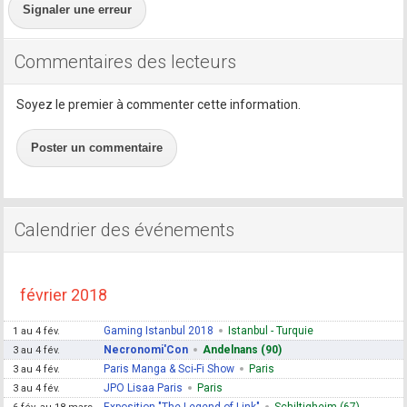
Signaler une erreur
Commentaires des lecteurs
Soyez le premier à commenter cette information.
Poster un commentaire
Calendrier des événements
février 2018
Gaming Istanbul 2018
Istanbul - Turquie
1 au 4 fév.
Necronomi'Con
Andelnans (90)
3 au 4 fév.
Paris Manga & Sci-Fi Show
Paris
3 au 4 fév.
JPO Lisaa Paris
Paris
3 au 4 fév.
Exposition "The Legend of Link"
Schiltigheim (67)