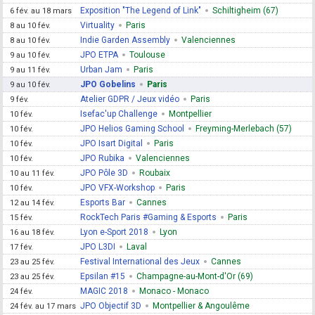
Exposition "The Legend of Link"
Schiltigheim (67)
6 fév. au 18 mars
Virtuality
Paris
8 au 10 fév.
Indie Garden Assembly
Valenciennes
8 au 10 fév.
JPO ETPA
Toulouse
9 au 10 fév.
Urban Jam
Paris
9 au 11 fév.
JPO Gobelins
Paris
9 au 10 fév.
Atelier GDPR / Jeux vidéo
Paris
9 fév.
Isefac'up Challenge
Montpellier
10 fév.
JPO Helios Gaming School
Freyming-Merlebach (57)
10 fév.
JPO Isart Digital
Paris
10 fév.
JPO Rubika
Valenciennes
10 fév.
JPO Pôle 3D
Roubaix
10 au 11 fév.
JPO VFX-Workshop
Paris
10 fév.
Esports Bar
Cannes
12 au 14 fév.
RockTech Paris #Gaming & Esports
Paris
15 fév.
Lyon e-Sport 2018
Lyon
16 au 18 fév.
JPO L3DI
Laval
17 fév.
Festival International des Jeux
Cannes
23 au 25 fév.
Epsilan #15
Champagne-au-Mont-d'Or (69)
23 au 25 fév.
MAGIC 2018
Monaco - Monaco
24 fév.
JPO Objectif 3D
Montpellier & Angoulême
24 fév. au 17 mars