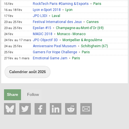
RockTech Paris #Gaming & Esports
Paris
15 fév.
Lyon e-Sport 2018
Lyon
16 au 18 fév.
JPO L3DI
Laval
17 fév.
Festival International des Jeux
Cannes
23 au 25 fév.
Epsilan #15
Champagne-au-Mont-d'Or (69)
23 au 25 fév.
MAGIC 2018
Monaco - Monaco
24 fév.
JPO Objectif 3D
Montpellier & Angoulême
24 fév. au 17 mars
Anniversaire Pixel Museum
Schiltigheim (67)
24 au 25 fév.
Gamers For Hope Challenge
Paris
25 fév.
Emotional Game Jam
Paris
27 fév. au 1 mars
Calendrier août 2026
Share
Follow