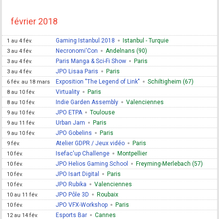
février 2018
Gaming Istanbul 2018
Istanbul - Turquie
1 au 4 fév.
Necronomi'Con
Andelnans (90)
3 au 4 fév.
Paris Manga & Sci-Fi Show
Paris
3 au 4 fév.
JPO Lisaa Paris
Paris
3 au 4 fév.
Exposition "The Legend of Link"
Schiltigheim (67)
6 fév. au 18 mars
Virtuality
Paris
8 au 10 fév.
Indie Garden Assembly
Valenciennes
8 au 10 fév.
JPO ETPA
Toulouse
9 au 10 fév.
Urban Jam
Paris
9 au 11 fév.
JPO Gobelins
Paris
9 au 10 fév.
Atelier GDPR / Jeux vidéo
Paris
9 fév.
Isefac'up Challenge
Montpellier
10 fév.
JPO Helios Gaming School
Freyming-Merlebach (57)
10 fév.
JPO Isart Digital
Paris
10 fév.
JPO Rubika
Valenciennes
10 fév.
JPO Pôle 3D
Roubaix
10 au 11 fév.
JPO VFX-Workshop
Paris
10 fév.
Esports Bar
Cannes
12 au 14 fév.