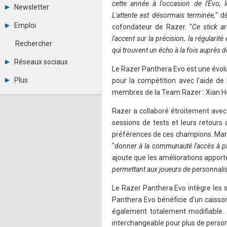
Tous les forums
cette année à l'occasion de l'Evo, 
Newsletter
Créer un compte
L'attente est désormais terminée,
" d
Archives
Se connecter
Emploi
cofondateur de Razer. "
Ce stick a
Abonnement
Messages privés
l'accent sur la précision, la régularit
Consulter les annonces
Contacter un modérateur
Rechercher
Déposer une annonce
qui trouvent un écho à la fois auprès
Observatoire de l'emploi
Réseaux sociaux
Métiers et compétences
Le Razer Panthera Evo est une évolu
Twitter
Plus
pour la compétition avec l'aide d
Youtube
membres de la Team Razer : Xian H
Annonceurs
LinkedIn
Statistiques
Facebook
Razer a collaboré étroitement avec
Plan du site
Instagram
sessions de tests et leurs retours
Sitemap XML
Pinterest
Ping Awards
préférences de ces champions. Mark
A propos
"
donner à la communauté l'accès à plus
Mentions légales
ajoute que les améliorations appor
permettant aux joueurs de personnali
Le Razer Panthera Evo intègre les 
Panthera Evo bénéficie d'un caisso
également totalement modifiable.
interchangeable pour plus de person