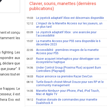
Clavier, souris, manettes (dernières
publications)
Le joystick adaptatif Xbox est désormais disponible
19.03
L'impact de la Manette Access sur les joueurs, un
12.12
an plus tard
ement et conçu
Le Joystick adaptatif Xbox : une avancée pour
03.09
l'accessibilité
notamment les
La manette Access pour PS5 sera disponible le 6
19.07
décembre 2023
Accessibilité : premières images de la manette
22.05
fighting. Les
Access pour PS5
respondre aux
Razer acquiert Interhaptics pour développer son
04.07
écosystème haptique
, déclare que
Under Control Group (Proxima Plus) acquiert Burn
14.06
t que joueur
". Il
Controllers (Playrapid)
mances tout en
Razer annonce sa première Razer DevCon
18.03
Turtle Beach choisit Minuit Douze pour ses RP et le
08.10
community management
e frappes. Le
Manette Nimbus+ pour iPhone, iPad, iPod Touch,
14.05
sseur, il est
Mac et Apple TV
thera Evo est
Fixation dorsale de commandes pour manette
18.12
Dualshock 4