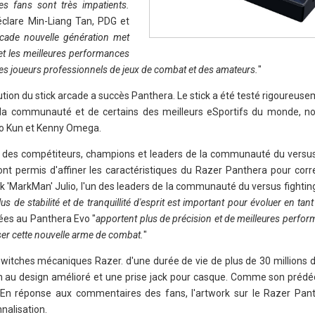
les fans sont très impatients.
éclare Min-Liang Tan, PDG et
rcade nouvelle génération met
é et les meilleures performances
 des joueurs professionnels de jeux de combat et des amateurs.
"
tion du stick arcade a succès Panthera. Le stick a été testé rigoureus
e la communauté et de certains des meilleurs eSportifs du monde, 
o Kun et Kenny Omega.
 des compétiteurs, champions et leaders de la communauté du versus 
 ont permis d'affiner les caractéristiques du Razer Panthera pour cor
 'MarkMan' Julio, l'un des leaders de la communauté du versus fighting
 de stabilité et de tranquillité d'esprit est important pour évoluer en tan
tées au Panthera Evo "
apportent plus de précision et de meilleures perfor
ser cette nouvelle arme de combat.
"
switches mécaniques Razer. d'une durée de vie de plus de 30 millions d
n au design amélioré et une prise jack pour casque. Comme son prédéce
 En réponse aux commentaires des fans, l'artwork sur le Razer Pan
nalisation.