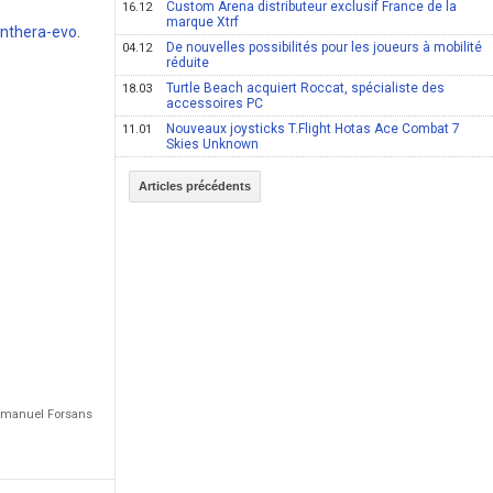
Custom Arena distributeur exclusif France de la
16.12
marque Xtrf
nthera-evo
.
De nouvelles possibilités pour les joueurs à mobilité
04.12
réduite
Turtle Beach acquiert Roccat, spécialiste des
18.03
accessoires PC
Nouveaux joysticks T.Flight Hotas Ace Combat 7
11.01
Skies Unknown
Articles précédents
Emmanuel Forsans