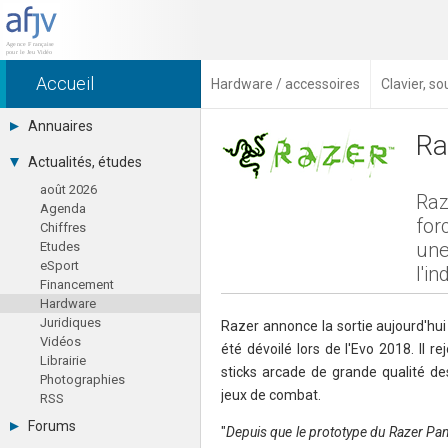
Accueil
Hardware / accessoires
Clavier, s
Annuaires
Ra
Toutes les sociétés (691)
Actualités, études
Studios (418)
août 2026
Editeurs (49)
Raz
Agenda
Distributeurs (16)
for
Chiffres
Hard. / Accessoires (10)
une
Etudes
Middlewares (15)
eSport
Prestataires (99)
l'in
Financement
Assoc. / Syndicats (21)
Hardware
Formations / Ecoles (46)
Juridiques
Presse spécialisée (17)
Razer annonce la sortie aujourd'hu
Vidéos
été dévoilé lors de l'Evo 2018. Il re
Librairie
sticks arcade de grande qualité d
Photographies
jeux de combat.
RSS
Forums
"
Depuis que le prototype du Razer Pant