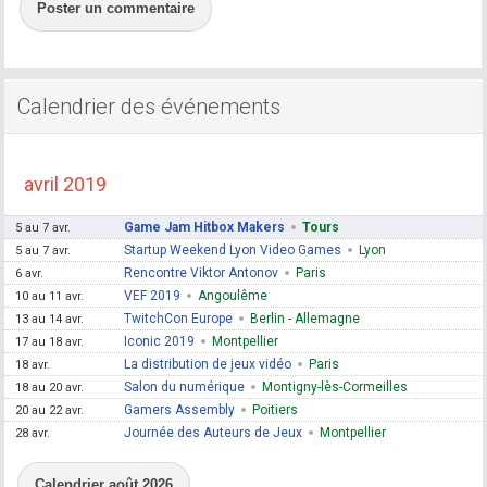
Poster un commentaire
Calendrier des événements
avril 2019
Game Jam Hitbox Makers
Tours
5 au 7 avr.
Startup Weekend Lyon Video Games
Lyon
5 au 7 avr.
Rencontre Viktor Antonov
Paris
6 avr.
VEF 2019
Angoulême
10 au 11 avr.
TwitchCon Europe
Berlin - Allemagne
13 au 14 avr.
Iconic 2019
Montpellier
17 au 18 avr.
La distribution de jeux vidéo
Paris
18 avr.
Salon du numérique
Montigny-lès-Cormeilles
18 au 20 avr.
Gamers Assembly
Poitiers
20 au 22 avr.
Journée des Auteurs de Jeux
Montpellier
28 avr.
Calendrier août 2026