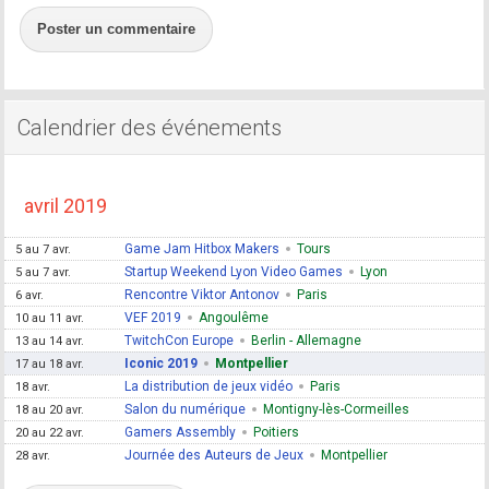
Poster un commentaire
Calendrier des événements
avril 2019
Game Jam Hitbox Makers
Tours
5 au 7 avr.
Startup Weekend Lyon Video Games
Lyon
5 au 7 avr.
Rencontre Viktor Antonov
Paris
6 avr.
VEF 2019
Angoulême
10 au 11 avr.
TwitchCon Europe
Berlin - Allemagne
13 au 14 avr.
Iconic 2019
Montpellier
17 au 18 avr.
La distribution de jeux vidéo
Paris
18 avr.
Salon du numérique
Montigny-lès-Cormeilles
18 au 20 avr.
Gamers Assembly
Poitiers
20 au 22 avr.
Journée des Auteurs de Jeux
Montpellier
28 avr.