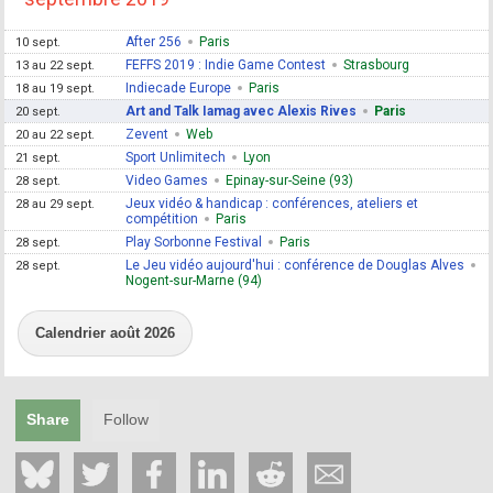
After 256
Paris
10 sept.
FEFFS 2019 : Indie Game Contest
Strasbourg
13 au 22 sept.
Indiecade Europe
Paris
18 au 19 sept.
Art and Talk Iamag avec Alexis Rives
Paris
20 sept.
Zevent
Web
20 au 22 sept.
Sport Unlimitech
Lyon
21 sept.
Video Games
Epinay-sur-Seine (93)
28 sept.
Jeux vidéo & handicap : conférences, ateliers et
28 au 29 sept.
compétition
Paris
Play Sorbonne Festival
Paris
28 sept.
Le Jeu vidéo aujourd'hui : conférence de Douglas Alves
28 sept.
Nogent-sur-Marne (94)
Calendrier août 2026
Share
Follow