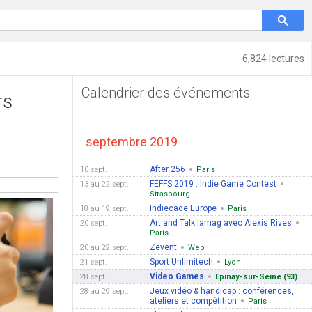
6,824 lectures
Calendrier des événements
rs
septembre 2019
After 256
10 sept.
Paris
FEFFS 2019 : Indie Game Contest
13 au 22 sept.
Strasbourg
Indiecade Europe
18 au 19 sept.
Paris
Art and Talk Iamag avec Alexis Rives
20 sept.
Paris
Zevent
20 au 22 sept.
Web
Sport Unlimitech
21 sept.
Lyon
Video Games
28 sept.
Epinay-sur-Seine (93)
Jeux vidéo & handicap : conférences,
28 au 29 sept.
ateliers et compétition
Paris