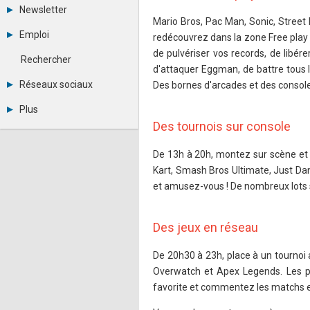
Tous les forums
Newsletter
Créer un compte
Mario Bros, Pac Man, Sonic, Street 
Archives
Se connecter
Emploi
redécouvrez dans la zone Free play t
Abonnement
Messages privés
de pulvériser vos records, de libé
Consulter les annonces
Contacter un modérateur
Rechercher
Déposer une annonce
d'attaquer Eggman, de battre tous l
Observatoire de l'emploi
Réseaux sociaux
Des bornes d'arcades et des consol
Métiers et compétences
Twitter
Plus
Youtube
Des tournois sur console
Annonceurs
LinkedIn
Statistiques
Facebook
De 13h à 20h, montez sur scène et 
Plan du site
Instagram
Sitemap XML
Pinterest
Kart, Smash Bros Ultimate, Just Dan
Ping Awards
et amusez-vous ! De nombreux lots 
A propos
Mentions légales
Des jeux en réseau
De 20h30 à 23h, place à un tournoi 
Overwatch et Apex Legends. Les pa
favorite et commentez les matchs en