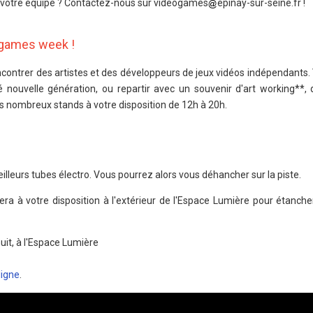
 votre équipe ? Contactez-nous sur videogames
epinay-sur-seine.fr !
 games week !
ncontrer des artistes et des développeurs de jeux vidéos indépendants
é nouvelle génération, ou repartir avec un souvenir d'art working**, 
 nombreux stands à votre disposition de 12h à 20h.
illeurs tubes électro. Vous pourrez alors vous déhancher sur la piste.
sera à votre disposition à l'extérieur de l'Espace Lumière pour étanche
it, à l'Espace Lumière
ligne
.