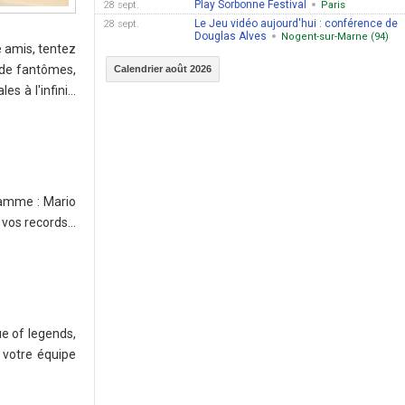
Play Sorbonne Festival
28 sept.
Paris
Le Jeu vidéo aujourd'hui : conférence de
28 sept.
Douglas Alves
Nogent-sur-Marne (94)
e amis, tentez
 de fantômes,
Calendrier août 2026
es à l'infini…
ramme : Mario
z vos records…
ue of legends,
 votre équipe