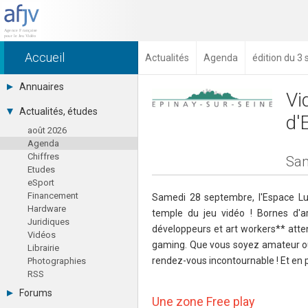
Accueil
Actualités
Agenda
édition du 3
Annuaires
Vi
Toutes les sociétés (691)
Actualités, études
d'
Studios (418)
août 2026
Editeurs (49)
Agenda
Distributeurs (16)
Chiffres
Hard. / Accessoires (10)
Sam
Etudes
Middlewares (15)
eSport
Prestataires (99)
Financement
Assoc. / Syndicats (21)
Samedi 28 septembre, l'Espace 
Hardware
Formations / Ecoles (46)
temple du jeu vidéo ! Bornes d'a
Juridiques
Presse spécialisée (17)
développeurs et art workers** atte
Vidéos
gaming. Que vous soyez amateur o
Librairie
rendez-vous incontournable ! Et en pl
Photographies
RSS
Forums
Une zone Free play