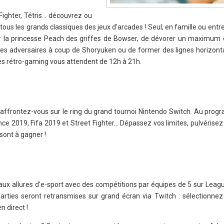
Fighter, Tétris… découvrez ou
ous les grands classiques des jeux d'arcades ! Seul, en famille ou entr
rer la princesse Peach des griffes de Bowser, de dévorer un maximum
es adversaires à coup de Shoryuken ou de former des lignes horizontal
es rétro-gaming vous attendent de 12h à 21h.
affrontez-vous sur le ring du grand tournoi Nintendo Switch. Au prog
ce 2019, Fifa 2019 et Street Fighter… Dépassez vos limites, pulvérise
sont à gagner !
aux allures d'e-sport avec des compétitions par équipes de 5 sur Leag
rties seront retransmises sur grand écran via Twitch : sélectionnez
 direct !