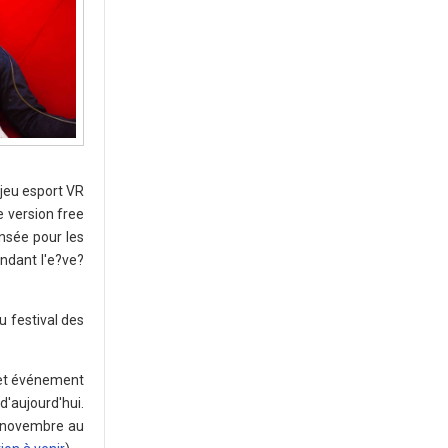
jeu esport VR
e version free
nsée pour les
endant l'e?ve?
u festival des
 Cet événement
d'aujourd'hui.
22 novembre au