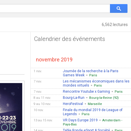
6,562 lectures
Calendrier des événements
novembre 2019
Journée de la recherche à la Paris
1 nov.
Games Week
Paris
Les mécanismes économiques dans les
7 nov.
mondes virtuels
Paris
Rencontre Youtube x Gaming
7 nov.
Paris
Bourg-La-Run
8 au 11 nov.
Bourg-la-Reine (92)
HeroFestival
9 au 10 nov.
Marseille
Finale du mondial 2019 de League of
10 nov.
Legends
Paris
VR Days Europe 2019
13 au 15 nov.
Amsterdam -
Pays-Bas
Table Ronde eSport & Société
14 nov.
Paris