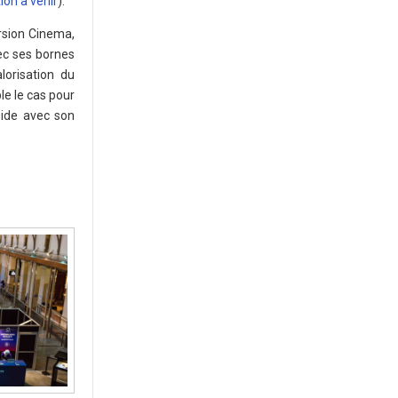
on à venir
).
rsion Cinema,
vec ses bornes
lorisation du
le le cas pour
side avec son