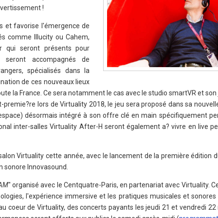
vertissement !
rs et favorise l'émergence de
és comme Illucity ou Cahem,
r qui seront présents pour
Ils seront accompagnés de
angers, spécialisés dans la
ination de ces nouveaux lieux
te la France. Ce sera notamment le cas avec le studio smartVR et son 
-premie?re lors de Virtuality 2018, le jeu sera proposé dans sa nouvell
espace) désormais intégré à son offre clé en main spécifiquement pe
ional inter-salles Virtuality After-H seront également a? vivre en live p
alon Virtuality cette année, avec le lancement de la première édition d
on sonore Innovasound.
DAM
" organisé avec le Centquatre-Paris, en partenariat avec Virtuality.
hnologies, l'expérience immersive et les pratiques musicales et sonores 
 au coeur de Virtuality, des concerts payants les jeudi 21 et vendredi 