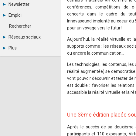
derniers matériels XR comme le 
Tous les forums
Newsletter
conférences, compétitions de e
Créer un compte
Archives
Se connecter
concerts dans le cadre du tout
Emploi
Abonnement
Messages privés
Innovasound implanté au coeur du Sa
Consulter les annonces
Contacter un modérateur
Rechercher
pour un voyage vers le futur !
Déposer une annonce
Observatoire de l'emploi
Réseaux sociaux
Aujourd'hui, la réalité virtuelle 
Métiers et compétences
Twitter
supports comme : les réseaux sociaux
Plus
Youtube
ou encore la communication…
Annonceurs
LinkedIn
Statistiques
Facebook
Les technologies, les contenus, les
Plan du site
Instagram
réalité augmentée) se démocratise.
Sitemap XML
Pinterest
vont pouvoir découvrir et tester de 
Ping Awards
A propos
est double : favoriser les relation
Mentions légales
accessible la réalité virtuelle et la
Une 3ème édition placée sou
Après le succès de sa deuxième 
participants et 110 exposants, Virt