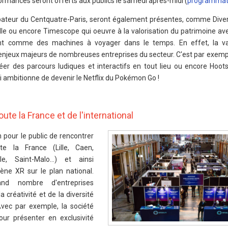
formances seront offerts aux publics le samedi après-midi (
programmati
cubateur du Centquatre-Paris, seront également présentes, comme Dive
elle ou encore Timescope qui oeuvre à la valorisation du patrimoine a
nnent comme des machines à voyager dans le temps. En effet, la va
es enjeux majeurs de nombreuses entreprises du secteur. C'est par exemp
er des parcours ludiques et interactifs en tout lieu ou encore Hoot
i ambitionne de devenir le Netflix du Pokémon Go !
te la France et de l'international
n pour le public de rencontrer
e la France (Lille, Caen,
le, Saint-Malo…) et ainsi
ne XR sur le plan national.
nd nombre d'entreprises
a créativité et de la diversité
Avec par exemple, la société
ur présenter en exclusivité