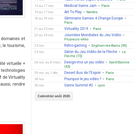
Medical Game Jam
15 au 17 nov.
Paris
Art To Play
16 au 17 nov.
Nantes
Séminaire Games 4 Change Europe
18 au 19 nov.
Paris
Virtuality 2019
21 au 23 nov.
Paris
Journées Mondiales du Jeu Vidéo
22 au 24 nov.
x domaines et
Plusieurs villes
, le tourisme,
Rétro-gaming
23 nov.
Enghien-les-Bains (95)
Salon du Jeu Vidéo de la Flèche
23 nov.
La
Flèche (72)
Design-moi un jeu vidéo
26 nov. au 8 mars
Saint-Etienne
té virtuelle +
(42)
 technologies
Desert Bus de l'Espoir
29 nov. au 1 déc.
Paris
 de Virtuality
Pourquoi le jeu vidéo ?
30 nov.
Paris
 aussi, rendre
Game Summit #2
30 nov.
Lyon
Calendrier août 2026