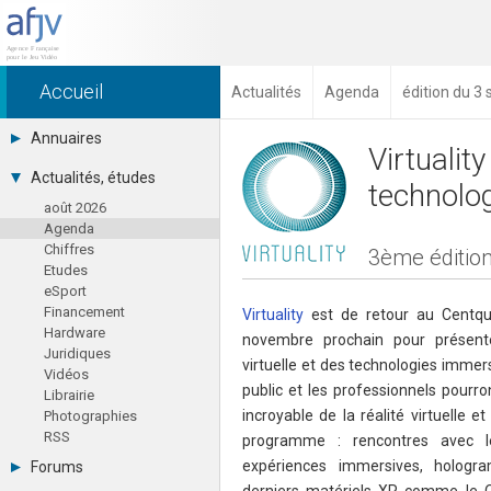
Accueil
Actualités
Agenda
édition du 3
Annuaires
Virtuality
Toutes les sociétés (691)
Actualités, études
technolo
Studios (418)
août 2026
Editeurs (49)
Agenda
Distributeurs (16)
Chiffres
Hard. / Accessoires (10)
3ème édition
Etudes
Middlewares (15)
eSport
Prestataires (99)
Financement
Assoc. / Syndicats (21)
Virtuality
est de retour au Centqua
Hardware
Formations / Ecoles (46)
novembre prochain pour présente
Juridiques
Presse spécialisée (17)
virtuelle et des technologies immers
Vidéos
public et les professionnels pourron
Librairie
incroyable de la réalité virtuelle 
Photographies
RSS
programme : rencontres avec le
expériences immersives, holog
Forums