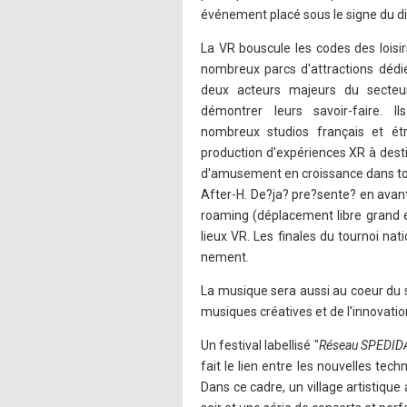
événement placé sous le signe du di
La VR bouscule les codes des loisi
nombreux parcs d'attractions dédi
deux acteurs majeurs du secteu
démontrer leurs savoir-faire. 
nombreux studios français et étr
production d'expériences XR à dest
d'amusement en croissance dans tou
After-H. De?ja? pre?sente? en avant
roaming (déplacement libre grand 
lieux VR. Les finales du tournoi nat
nement.
La musique sera aussi au coeur du s
musiques créatives et de l'innovati
Un festival labellisé "
Réseau SPEDI
fait le lien entre les nouvelles tec
Dans ce cadre, un village artistique