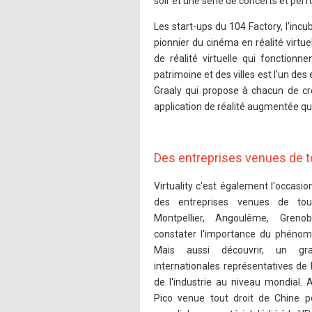
soir et une série de concerts et per
Les start-ups du 104 Factory, l'in
pionnier du cinéma en réalité virtu
de réalité virtuelle qui fonctio
patrimoine et des villes est l'un d
Graaly qui propose à chacun de cré
application de réalité augmentée qu
Des entreprises venues de tou
Virtuality c'est également l'occasio
des entreprises venues de tout
Montpellier, Angoulême, Grenob
constater l'importance du phénomè
Mais aussi découvrir, un gra
internationales représentatives de l
de l'industrie au niveau mondial. 
Pico venue tout droit de Chine po