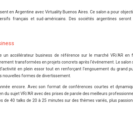
.
ésent en Argentine avec Virtuality Buenos Aires. Ce salon a pour objecti
rsifs français et sud-américains. Des sociétés argentines seront
usiness
être un accélérateur business de référence sur le marché VR/AR en f
èrement transformées en projets concrets après l'événement. Le salon 
d'activité en plein essor tout en renforçant l'engouement du grand pu
es nouvelles formes de divertissement.
 année encore. Avec son format de conférences courtes et dynamique
ien du sujet VR/AR avec des prises de parole des meilleurs professionne
rès de 40 talks de 20 à 25 minutes sur des thèmes variés, plus passio