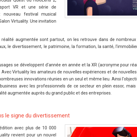
Oculus Quest ou HoloLens 2,
-sport VR et une série de
 nouveau festival musical
lon Virtuality. Une invitation
et la réalité augmentée sont partout, on les retrouve dans de nombreu
, le divertissement, le patrimoine, la formation, la santé, l'immobilier
 usages se développent d'année en année et la XR (acronyme pour réali
 Avec Virtuality les amateurs de nouvelles expériences et de nouvelles
nombreuses innovations réunies en un seul et même lieu. Ainsi l'objectif
s business avec les professionnels de ce secteur en plein essor, mais
 réalité augmentée auprès du grand public et des entreprises.
s le signe du divertissement
édition avec plus de 10 000
uality revient pour un nouvel