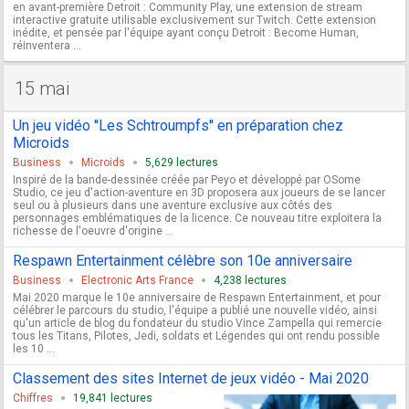
en avant-première Detroit : Community Play, une extension de stream
interactive gratuite utilisable exclusivement sur Twitch. Cette extension
inédite, et pensée par l'équipe ayant conçu Detroit : Become Human,
réinventera ...
15 mai
Un jeu vidéo ''Les Schtroumpfs'' en préparation chez
Microids
Business
Microids
5,629 lectures
Inspiré de la bande-dessinée créée par Peyo et développé par OSome
Studio, ce jeu d'action-aventure en 3D proposera aux joueurs de se lancer
seul ou à plusieurs dans une aventure exclusive aux côtés des
personnages emblématiques de la licence. Ce nouveau titre exploitera la
richesse de l'oeuvre d'origine ...
Respawn Entertainment célèbre son 10e anniversaire
Business
Electronic Arts France
4,238 lectures
Mai 2020 marque le 10e anniversaire de Respawn Entertainment, et pour
célébrer le parcours du studio, l'équipe a publié une nouvelle vidéo, ainsi
qu'un article de blog du fondateur du studio Vince Zampella qui remercie
tous les Titans, Pilotes, Jedi, soldats et Légendes qui ont rendu possible
les 10 ...
Classement des sites Internet de jeux vidéo - Mai 2020
Chiffres
19,841 lectures