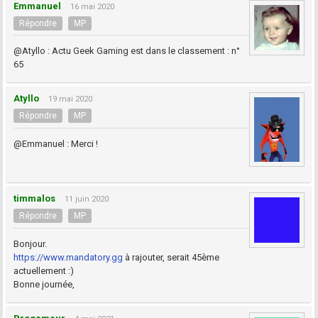
Emmanuel
16 mai 2020
Répondre
MP
@Atyllo : Actu Geek Gaming est dans le classement : n°
65
Atyllo
19 mai 2020
Répondre
MP
@Emmanuel : Merci !
timmalos
11 juin 2020
Répondre
MP
Bonjour.
https://www.mandatory.gg
à rajouter, serait 45ème
actuellement :)
Bonne journée,