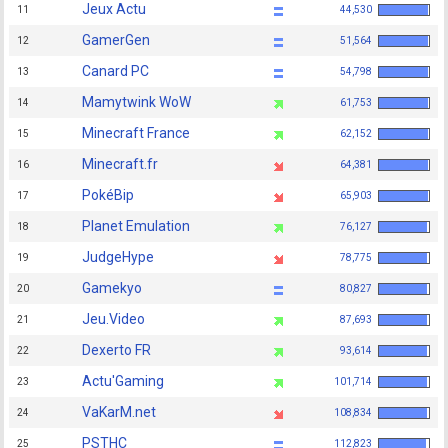
Jeux Actu
11
44,530
GamerGen
12
51,564
Canard PC
13
54,798
Mamytwink WoW
14
61,753
Minecraft France
15
62,152
Minecraft.fr
16
64,381
PokéBip
17
65,903
Planet Emulation
18
76,127
JudgeHype
19
78,775
Gamekyo
20
80,827
Jeu.Video
21
87,693
Dexerto FR
22
93,614
Actu'Gaming
23
101,714
VaKarM.net
24
108,834
PSTHC
25
112,823