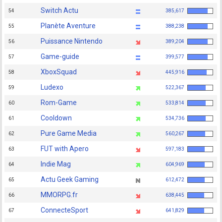
Switch Actu
54
385,617
Planète Aventure
55
388,238
Puissance Nintendo
56
389,204
Game-guide
57
399,577
XboxSquad
58
445,916
Ludexo
59
522,367
Rom-Game
60
533,814
Cooldown
61
534,736
Pure Game Media
62
560,267
FUT with Apero
63
597,183
Indie Mag
64
604,969
Actu Geek Gaming
65
612,472
MMORPG.fr
66
638,445
ConnecteSport
67
641,829