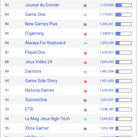
Joueur du Grenier
82
1,129,666
Game One
83
1,179,997
New Games Plus
84
1,245,261
O'gaming
85
1,308,816
Always For Keyboard
86
1,395,209
PlayerOne
87
1,405,951
Jeux Vidéo 24
88
1,449,245
Damonx
89
1,482,564
Game Side Story
90
1,491,600
Historia Games
91
1,500,694
SuccesOne
92
1,507,401
ETR
93
1,538,189
Le Mag Jeux High-Tech
94
1,549,927
Xbox Gamer
95
1,556,188