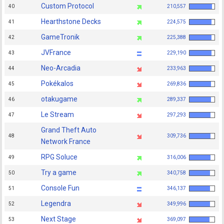
Custom Protocol
40
210,557
Hearthstone Decks
41
224,575
GameTronik
42
225,388
JVFrance
43
229,190
Neo-Arcadia
44
233,963
Pokékalos
45
269,836
otakugame
46
289,337
Le Stream
47
297,293
Grand Theft Auto
48
309,736
Network France
RPG Soluce
49
316,006
Try a game
50
340,758
Console Fun
51
346,137
Legendra
52
349,996
Next Stage
53
369,097