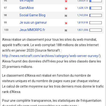
VR Player
96
1,600,413
GamAlive
97
1,628,129
Social Game Blog
98
1,743,594
Je suis un gameur
99
1,819,918
Jeux MMORPG.fr
100
1,821,006
Alexa réalise un classement pour tous les sites du web mondial,
appelé traffic rank. Le web comptait 188 millions de sites Internet
actifs en janvier 2020 (Source Netcraft :
http://news.netcraft.com/archives/category/web-server-survey/
).
Alexa fournit des données chiffrées pour les sites classés dans les
25 premiers millions.
Le classement d'Alexa est réalisé en fonction du nombre de
visiteurs uniques et du nombre de pages vues par chaque visiteur.
Le calcul de cette moyenne sur les trois derniers mois donne le trafic
rank d'Alexa.
Pour une complète transparence, les statistiques de fréquentation