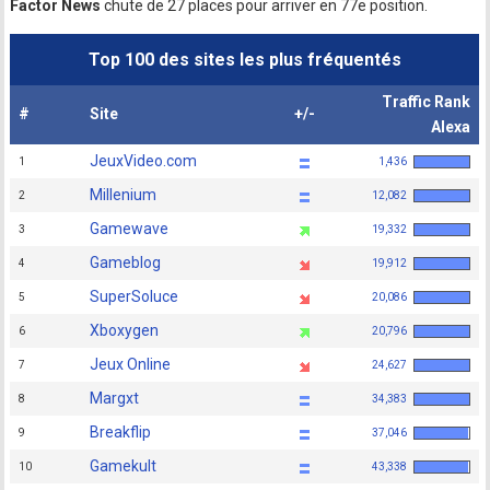
Factor News
chute de 27 places pour arriver en 77e position.
Top 100 des sites les plus fréquentés
Traffic Rank
#
Site
+/-
Alexa
JeuxVideo.com
1
1,436
Millenium
2
12,082
Gamewave
3
19,332
Gameblog
4
19,912
SuperSoluce
5
20,086
Xboxygen
6
20,796
Jeux Online
7
24,627
Margxt
8
34,383
Breakflip
9
37,046
Gamekult
10
43,338