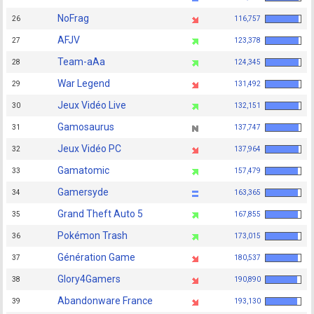
NoFrag
26
116,757
AFJV
27
123,378
Team-aAa
28
124,345
War Legend
29
131,492
Jeux Vidéo Live
30
132,151
Gamosaurus
31
137,747
Jeux Vidéo PC
32
137,964
Gamatomic
33
157,479
Gamersyde
34
163,365
Grand Theft Auto 5
35
167,855
Pokémon Trash
36
173,015
Génération Game
37
180,537
Glory4Gamers
38
190,890
Abandonware France
39
193,130