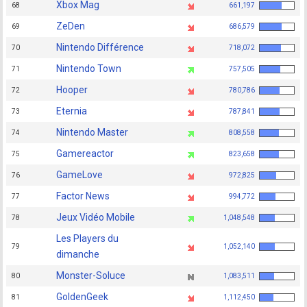
Xbox Mag
68
661,197
ZeDen
69
686,579
Nintendo Différence
70
718,072
Nintendo Town
71
757,505
Hooper
72
780,786
Eternia
73
787,841
Nintendo Master
74
808,558
Gamereactor
75
823,658
GameLove
76
972,825
Factor News
77
994,772
Jeux Vidéo Mobile
78
1,048,548
Les Players du
79
1,052,140
dimanche
Monster-Soluce
80
1,083,511
GoldenGeek
81
1,112,450