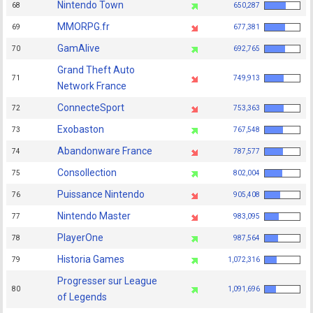
Nintendo Town
68
650,287
MMORPG.fr
69
677,381
GamAlive
70
692,765
Grand Theft Auto
71
749,913
Network France
ConnecteSport
72
753,363
Exobaston
73
767,548
Abandonware France
74
787,577
Consollection
75
802,004
Puissance Nintendo
76
905,408
Nintendo Master
77
983,095
PlayerOne
78
987,564
Historia Games
79
1,072,316
Progresser sur League
80
1,091,696
of Legends