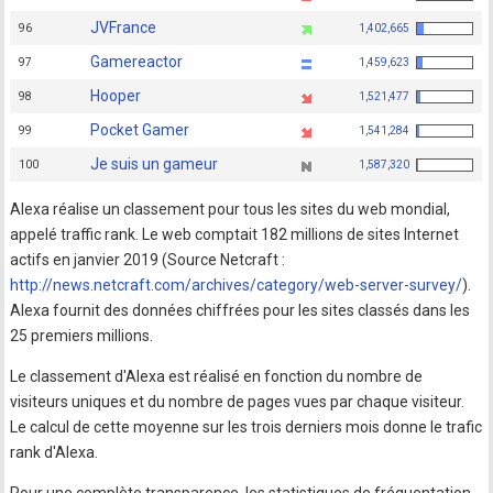
JVFrance
96
1,402,665
Gamereactor
97
1,459,623
Hooper
98
1,521,477
Pocket Gamer
99
1,541,284
Je suis un gameur
100
1,587,320
Alexa réalise un classement pour tous les sites du web mondial,
appelé traffic rank. Le web comptait 182 millions de sites Internet
actifs en janvier 2019 (Source Netcraft :
http://news.netcraft.com/archives/category/web-server-survey/
).
Alexa fournit des données chiffrées pour les sites classés dans les
25 premiers millions.
Le classement d'Alexa est réalisé en fonction du nombre de
visiteurs uniques et du nombre de pages vues par chaque visiteur.
Le calcul de cette moyenne sur les trois derniers mois donne le trafic
rank d'Alexa.