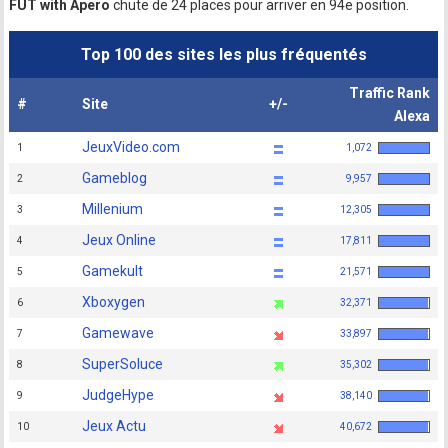
FUT with Apero
chute de 24 places pour arriver en 94e position.
Top 100 des sites les plus fréquentés
Traffic Rank
#
Site
+/-
Alexa
JeuxVideo.com
1
1,072
Gameblog
2
9,957
Millenium
3
12,305
Jeux Online
4
17,811
Gamekult
5
21,571
Xboxygen
6
32,371
Gamewave
7
33,897
SuperSoluce
8
35,302
JudgeHype
9
38,140
Jeux Actu
10
40,672