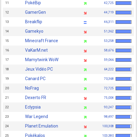
PokéBip
11
42,725
GamerGen
12
44,719
Breakflip
13
46,311
Gamekyo
14
51,362
Minecraft France
15
53,258
VaKarM.net
16
58,676
Mamytwink WoW
17
59,066
Jeux Vidéo PC
18
64,222
Canard PC
19
70,368
NoFrag
20
72,725
Dexerto FR
21
75,004
Eclypsia
22
93,247
War Legend
23
98,497
Planet Emulation
24
100,308
Pokékalos
25
103,380