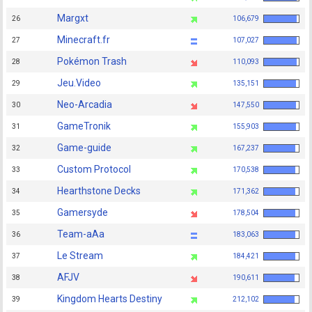
Margxt
26
106,679
Minecraft.fr
27
107,027
Pokémon Trash
28
110,093
Jeu.Video
29
135,151
Neo-Arcadia
30
147,550
GameTronik
31
155,903
Game-guide
32
167,237
Custom Protocol
33
170,538
Hearthstone Decks
34
171,362
Gamersyde
35
178,504
Team-aAa
36
183,063
Le Stream
37
184,421
AFJV
38
190,611
Kingdom Hearts Destiny
39
212,102