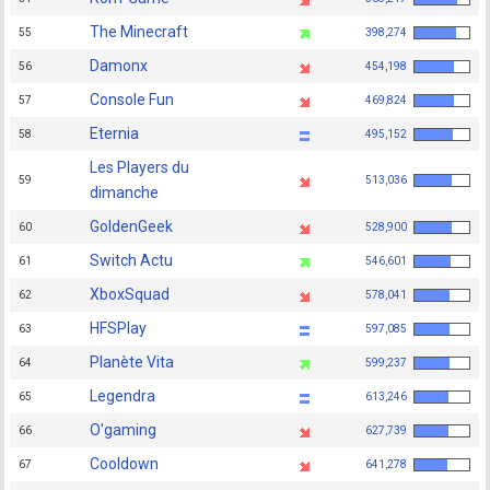
The Minecraft
55
398,274
Damonx
56
454,198
Console Fun
57
469,824
Eternia
58
495,152
Les Players du
59
513,036
dimanche
GoldenGeek
60
528,900
Switch Actu
61
546,601
XboxSquad
62
578,041
HFSPlay
63
597,085
Planète Vita
64
599,237
Legendra
65
613,246
O'gaming
66
627,739
Cooldown
67
641,278