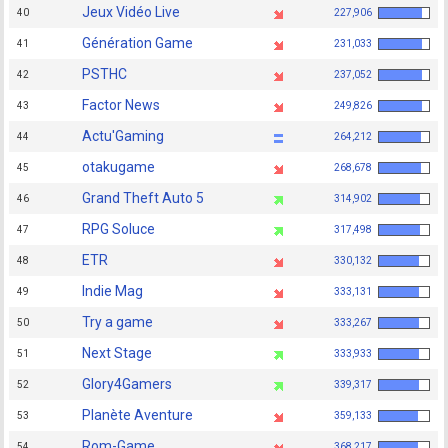
Jeux Vidéo Live
40
227,906
Génération Game
41
231,033
PSTHC
42
237,052
Factor News
43
249,826
Actu'Gaming
44
264,212
otakugame
45
268,678
Grand Theft Auto 5
46
314,902
RPG Soluce
47
317,498
ETR
48
330,132
Indie Mag
49
333,131
Try a game
50
333,267
Next Stage
51
333,933
Glory4Gamers
52
339,317
Planète Aventure
53
359,133
Rom-Game
54
368,217