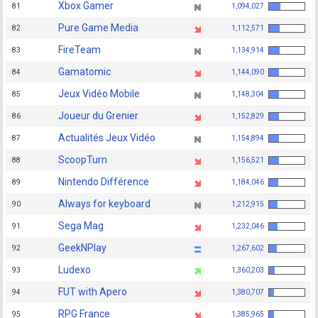
Xbox Gamer
81
1,094,027
Pure Game Media
82
1,112,571
FireTeam
83
1,134,914
Gamatomic
84
1,144,090
Jeux Vidéo Mobile
85
1,148,304
Joueur du Grenier
86
1,152,829
Actualités Jeux Vidéo
87
1,154,894
ScoopTurn
88
1,156,521
Nintendo Différence
89
1,184,046
Always for keyboard
90
1,212,915
Sega Mag
91
1,232,046
GeekNPlay
92
1,267,602
Ludexo
93
1,360,203
FUT with Apero
94
1,380,707
RPG France
95
1,385,965