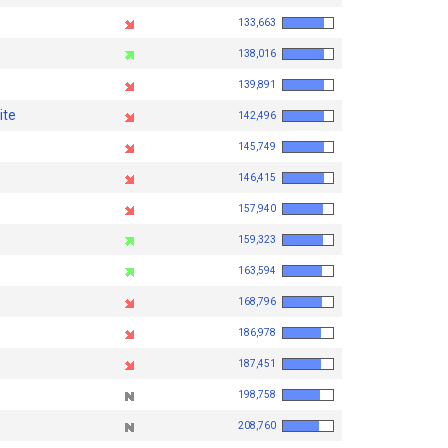
133,663
138,016
139,891
ite
142,496
145,749
146,415
157,940
159,323
163,594
168,796
186,978
187,451
198,758
208,760