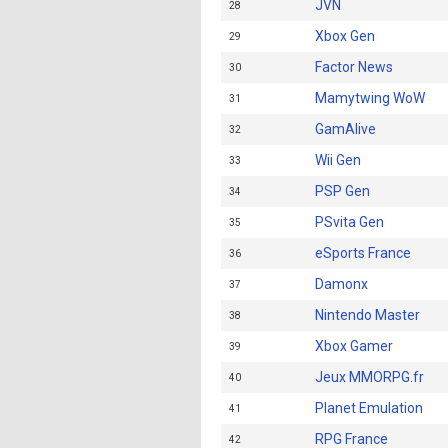
JVN
28
Xbox Gen
29
Factor News
30
Mamytwing WoW
31
GamAlive
32
Wii Gen
33
PSP Gen
34
PSvita Gen
35
eSports France
36
Damonx
37
Nintendo Master
38
Xbox Gamer
39
Jeux MMORPG.fr
40
Planet Emulation
41
RPG France
42