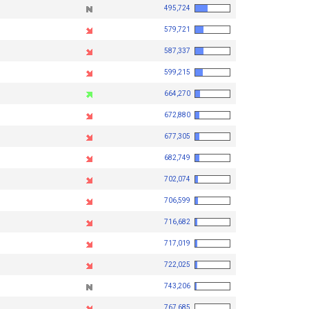
495,724
579,721
587,337
599,215
664,270
672,880
677,305
682,749
702,074
706,599
716,682
717,019
722,025
743,206
767,685