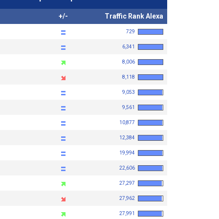
+/-
Traffic Rank Alexa
729
6,341
8,006
8,118
9,053
9,561
10,877
12,384
19,994
22,606
27,297
27,962
27,991