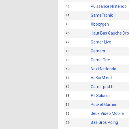
Puissance Nintendo
43
GameTronik
44
Xboxygen
45
Haut Bas Gauche Dro
46
Gamer Live
47
Gamers
48
Game One
49
Next Nintendo
50
VaKarM.net
51
Game-pad.fr
52
All Soluces
53
Pocket Gamer
54
Jeux Vidéo Mobile
55
Bas Gros Poing
56