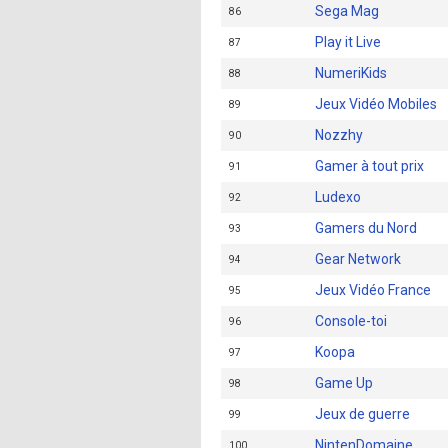
Sega Mag
86
Play it Live
87
NumeriKids
88
Jeux Vidéo Mobiles
89
Nozzhy
90
Gamer à tout prix
91
Ludexo
92
Gamers du Nord
93
Gear Network
94
Jeux Vidéo France
95
Console-toi
96
Koopa
97
Game Up
98
Jeux de guerre
99
NintenDomaine
100