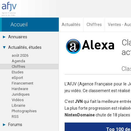
Accueil
Actualités
Chiffres
Ventes - Au
Annuaires
Cl
Toutes les sociétés (691)
Actualités, études
ac
Studios (418)
août 2026
Editeurs (49)
Agenda
Distributeurs (16)
Chiffres
Hard. / Accessoires (10)
Cla
Etudes
Middlewares (15)
eSport
Prestataires (99)
Financement
Assoc. / Syndicats (21)
L'AFJV (Agence Française pour le J
Hardware
Formations / Ecoles (46)
jeu vidéo. Ce classement est réalisé
Juridiques
Presse spécialisée (17)
Vidéos
C'est
JVN
qui fait la meilleure entré
Librairie
La plus forte progression est réalis
Photographies
NintenDomaine
chute de 18 places 
RSS
Forums
Top 100 des