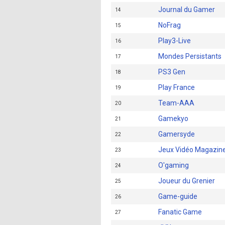
Journal du Gamer
14
NoFrag
15
Play3-Live
16
Mondes Persistants
17
PS3 Gen
18
Play France
19
Team-AAA
20
Gamekyo
21
Gamersyde
22
Jeux Vidéo Magazin
23
O'gaming
24
Joueur du Grenier
25
Game-guide
26
Fanatic Game
27