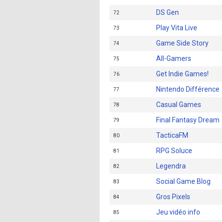
DS Gen
72
Play Vita Live
73
Game Side Story
74
All-Gamers
75
Get Indie Games!
76
Nintendo Différence
77
Casual Games
78
Final Fantasy Dream
79
TacticaFM
80
RPG Soluce
81
Legendra
82
Social Game Blog
83
Gros Pixels
84
Jeu vidéo info
85