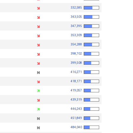
332,585
343,505
347,395
353,309
354,288
398,702
399,508
416,271
418,171
419,057
439,319
446,243
451,849
484,040