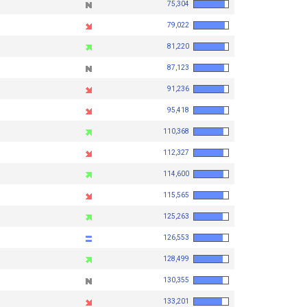
75,304
79,022
81,220
87,123
91,236
95,418
110,368
112,327
114,600
115,565
125,263
126,553
128,499
130,355
133,201