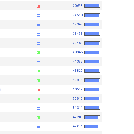
30,693
34,580
37,368
39,459
39,464
40,866
44,388
45,829
49,818
e
50,592
53,815
54,311
67,205
69,074