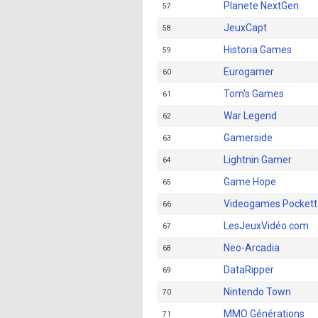
Planete NextGen
57
JeuxCapt
58
Historia Games
59
Eurogamer
60
Tom's Games
61
War Legend
62
Gamerside
63
Lightnin Gamer
64
Game Hope
65
Videogames Pockett
66
LesJeuxVidéo.com
67
Neo-Arcadia
68
DataRipper
69
Nintendo Town
70
MMO Générations
71