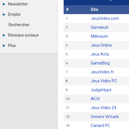
Tous les forums
Newsletter
Créer un compte
#
Site
Archives
Se connecter
Emploi
Abonnement
Messages privés
JeuxVideo.com
1
Consulter les annonces
Contacter un modérateur
Rechercher
Gamekult
Déposer une annonce
2
Observatoire de l'emploi
Réseaux sociaux
Millenium
3
Métiers et compétences
Twitter
Jeux Online
Plus
4
Youtube
Annonceurs
LinkedIn
Jeux Actu
5
Statistiques
Facebook
GameBlog
6
Plan du site
Instagram
Sitemap XML
Pinterest
JeuxVideo.fr
7
Ping Awards
A propos
Jeux Vidéo PC
8
Mentions légales
JudgeHype
9
AFJV
10
Jeux Vidéo 24
11
Univers Virtuels
12
Canard PC
13