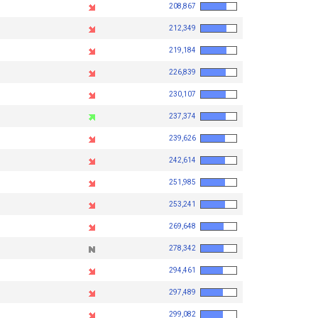
208,867
212,349
219,184
226,839
230,107
237,374
239,626
242,614
251,985
253,241
269,648
278,342
294,461
297,489
299,082