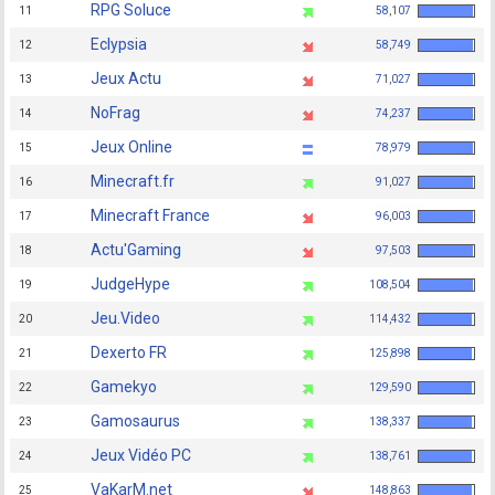
RPG Soluce
11
58,107
Eclypsia
12
58,749
Jeux Actu
13
71,027
NoFrag
14
74,237
Jeux Online
15
78,979
Minecraft.fr
16
91,027
Minecraft France
17
96,003
Actu'Gaming
18
97,503
JudgeHype
19
108,504
Jeu.Video
20
114,432
Dexerto FR
21
125,898
Gamekyo
22
129,590
Gamosaurus
23
138,337
Jeux Vidéo PC
24
138,761
VaKarM.net
25
148,863