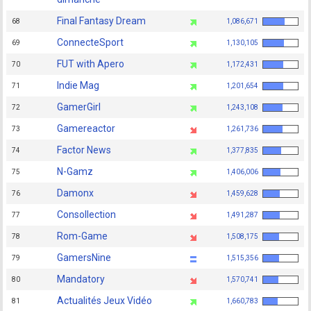
Final Fantasy Dream
68
1,086,671
ConnecteSport
69
1,130,105
FUT with Apero
70
1,172,431
Indie Mag
71
1,201,654
GamerGirl
72
1,243,108
Gamereactor
73
1,261,736
Factor News
74
1,377,835
N-Gamz
75
1,406,006
Damonx
76
1,459,628
Consollection
77
1,491,287
Rom-Game
78
1,508,175
GamersNine
79
1,515,356
Mandatory
80
1,570,741
Actualités Jeux Vidéo
81
1,660,783