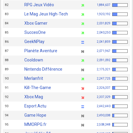
RPG Jeux Vidéo
82
1,884,637
Le Mag Jeux High-Tech
83
1,920,192
Xbox Gamer
84
2,031,829
SuccesOne
85
2,040,250
GeekNPlay
86
2,041,859
Planète Aventure
87
2,071,967
Cooldown
88
2,091,092
Nintendo Différence
89
2,175,321
Merlanfrit
90
2,247,725
Kill-The-Game
91
2,326,337
Xbox Mag
92
2,337,329
Esport Actu
93
2,442,440
Game Hope
94
2,490,038
MMORPG.fr
95
2,508,348