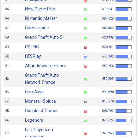
New Game Plus
55
518,631
Nintendo Master
56
587,028
Game-guide
57
602,853
Grand Theft Auto 5
58
620,339
PSTHC
59
630,401
HFSPlay
60
642,383
Abandonware France
61
659,206
Grand Theft Auto
62
687,399
Network France
GamAlive
63
691,990
Monster-Soluce
64
818,570
Couple of Gamer
65
866,762
Legendra
66
941,624
Les Players du
67
943,248
dimanche