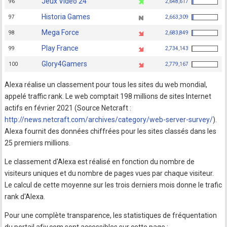
Jeux Vidéo 24
96
2,648,617
Historia Games
97
2,663,309
Mega Force
98
2,683,849
Play France
99
2,734,143
Glory4Gamers
100
2,779,167
Alexa réalise un classement pour tous les sites du web mondial,
appelé traffic rank. Le web comptait 198 millions de sites Internet
actifs en février 2021 (Source Netcraft :
http://news.netcraft.com/archives/category/web-server-survey/
).
Alexa fournit des données chiffrées pour les sites classés dans les
25 premiers millions.
Le classement d'Alexa est réalisé en fonction du nombre de
visiteurs uniques et du nombre de pages vues par chaque visiteur.
Le calcul de cette moyenne sur les trois derniers mois donne le trafic
rank d'Alexa.
Pour une complète transparence, les statistiques de fréquentation