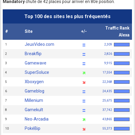
Mandatory
chute de 42 places pour arriver en 80e position.
Top 100 des sites les plus fréquentés
Traffic Rank
#
Site
+/-
Alexa
JeuxVideo.com
1
2,309
Breakflip
2
2,826
Gamewave
3
9,915
SuperSoluce
4
17,554
Xboxygen
5
22,368
Gameblog
6
24,435
Millenium
7
25,675
Gamekult
8
37,742
Neo-Arcadia
9
43,865
PokéBip
10
55,373