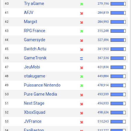
Try aGame
40
279,196
AFJV
41
284,819
Margxt
42
284,993
RPG France
43
315,248
Gamersyde
44
327,694
Switch Actu
45
341,950
GameTronik
46
347,536
JeuMobi
47
401,834
otakugame
48
449,884
Puissance Nintendo
49
478,914
Pure Game Media
50
493,599
Next Stage
51
496,933
XboxSquad
52
498,634
JVFrance
53
510,243
ExoBaston
54
512,777