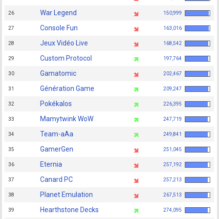
War Legend
26
150,999
Console Fun
27
163,016
Jeux Vidéo Live
28
168,542
Custom Protocol
29
197,764
Gamatomic
30
202,467
Génération Game
31
209,247
Pokékalos
32
226,395
Mamytwink WoW
33
247,719
Team-aAa
34
249,841
GamerGen
35
251,045
Eternia
36
257,192
Canard PC
37
257,213
Planet Emulation
38
267,513
Hearthstone Decks
39
274,095