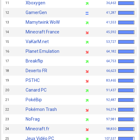
Xboxygen
11
36,463
GamerGen
12
41,287
Mamytwink WoW
13
41,553
Minecraft France
14
45,592
VaKarM.net
15
53,727
Planet Emulation
16
64,182
Breakflip
17
64,753
Dexerto FR
18
66,623
PSTHC
19
83,465
Canard PC
20
91,437
PokéBip
21
92,487
Pokémon Trash
22
96,374
NoFrag
23
97,981
Minecraft.fr
24
98,830
Jeux Vidéo PC
25
107,537