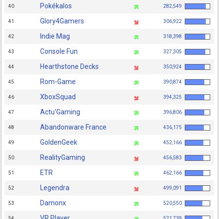
Pokékalos
40
282,549
Glory4Gamers
41
306,922
Indie Mag
42
318,398
Console Fun
43
327,305
Hearthstone Decks
44
350,924
Rom-Game
45
390,874
XboxSquad
46
394,325
Actu'Gaming
47
396,806
Abandonware France
48
436,175
GoldenGeek
49
452,166
RealityGaming
50
456,583
ETR
51
462,166
Legendra
52
499,091
Damonx
53
520,550
VR Player
54
521,739