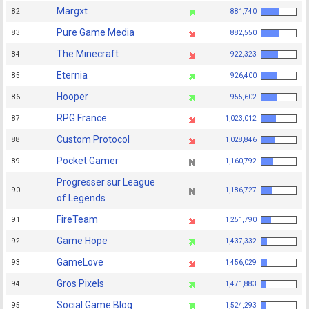
Margxt
82
881,740
Pure Game Media
83
882,550
The Minecraft
84
922,323
Eternia
85
926,400
Hooper
86
955,602
RPG France
87
1,023,012
Custom Protocol
88
1,028,846
Pocket Gamer
89
1,160,792
Progresser sur League
90
1,186,727
of Legends
FireTeam
91
1,251,790
Game Hope
92
1,437,332
GameLove
93
1,456,029
Gros Pixels
94
1,471,883
Social Game Blog
95
1,524,293