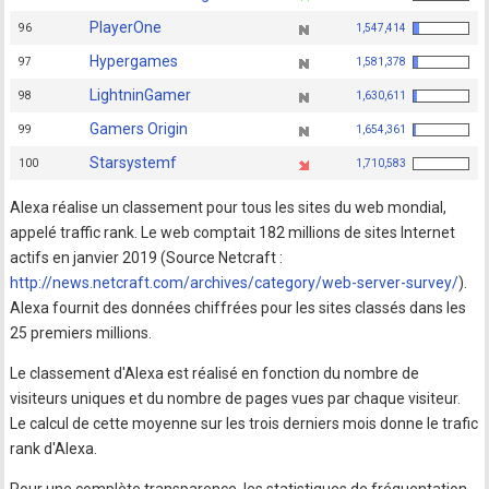
PlayerOne
96
1,547,414
Hypergames
97
1,581,378
LightninGamer
98
1,630,611
Gamers Origin
99
1,654,361
Starsystemf
100
1,710,583
Alexa réalise un classement pour tous les sites du web mondial,
appelé traffic rank. Le web comptait 182 millions de sites Internet
actifs en janvier 2019 (Source Netcraft :
http://news.netcraft.com/archives/category/web-server-survey/
).
Alexa fournit des données chiffrées pour les sites classés dans les
25 premiers millions.
Le classement d'Alexa est réalisé en fonction du nombre de
visiteurs uniques et du nombre de pages vues par chaque visiteur.
Le calcul de cette moyenne sur les trois derniers mois donne le trafic
rank d'Alexa.