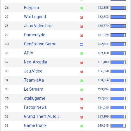
Eclypsia
26
122,358
War Legend
27
132,503
Jeux Vidéo Live
28
136,779
Gamersyde
29
151,028
Génération Game
30
152,804
AFJV
31
159,100
Neo-Arcadia
32
161,483
Jeu.Video
33
166,650
Team-aAa
34
168,666
Le Stream
35
193,994
otakugame
36
197,804
Factor News
37
224,068
Grand Theft Auto 5
38
233,189
GameTronik
39
249,615