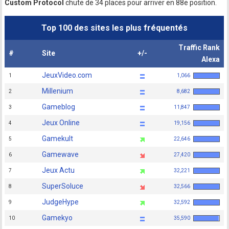
Custom Protocol
chute de 34 places pour arriver en 88e position.
Top 100 des sites les plus fréquentés
Traffic Rank
#
Site
+/-
Alexa
JeuxVideo.com
1
1,066
Millenium
2
8,682
Gameblog
3
11,847
Jeux Online
4
19,156
Gamekult
5
22,646
Gamewave
6
27,420
Jeux Actu
7
32,221
SuperSoluce
8
32,566
JudgeHype
9
32,592
Gamekyo
10
35,590