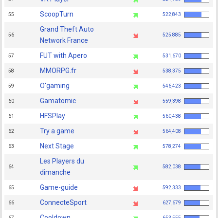
ScoopTurn
55
522,843
Grand Theft Auto
56
525,885
Network France
FUT with Apero
57
531,670
MMORPG.fr
58
538,375
O'gaming
59
546,423
Gamatomic
60
559,398
HFSPlay
61
560,438
Try a game
62
564,408
Next Stage
63
578,274
Les Players du
64
582,038
dimanche
Game-guide
65
592,333
ConnecteSport
66
627,679
Cooldown
67
653,555