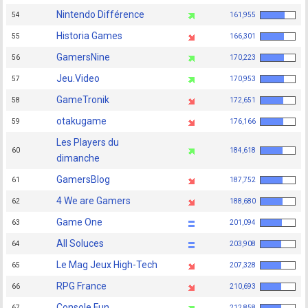
Nintendo Différence
54
161,955
Historia Games
55
166,301
GamersNine
56
170,223
Jeu.Video
57
170,953
GameTronik
58
172,651
otakugame
59
176,166
Les Players du
60
184,618
dimanche
GamersBlog
61
187,752
4 We are Gamers
62
188,680
Game One
63
201,094
All Soluces
64
203,908
Le Mag Jeux High-Tech
65
207,328
RPG France
66
210,693
Console Fun
67
212,858