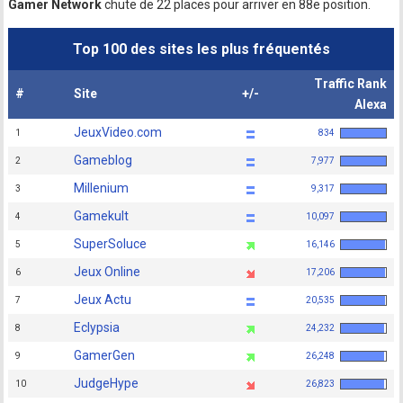
Gamer Network
chute de 22 places pour arriver en 88e position.
Top 100 des sites les plus fréquentés
Traffic Rank
#
Site
+/-
Alexa
JeuxVideo.com
1
834
Gameblog
2
7,977
Millenium
3
9,317
Gamekult
4
10,097
SuperSoluce
5
16,146
Jeux Online
6
17,206
Jeux Actu
7
20,535
Eclypsia
8
24,232
GamerGen
9
26,248
JudgeHype
10
26,823