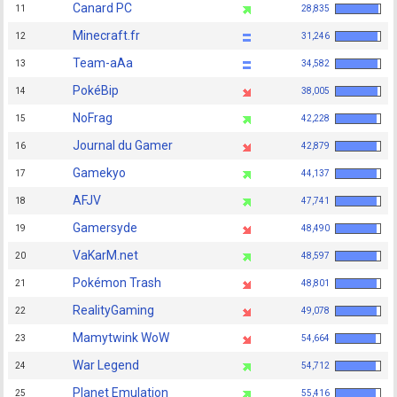
Canard PC
11
28,835
Minecraft.fr
12
31,246
Team-aAa
13
34,582
PokéBip
14
38,005
NoFrag
15
42,228
Journal du Gamer
16
42,879
Gamekyo
17
44,137
AFJV
18
47,741
Gamersyde
19
48,490
VaKarM.net
20
48,597
Pokémon Trash
21
48,801
RealityGaming
22
49,078
Mamytwink WoW
23
54,664
War Legend
24
54,712
Planet Emulation
25
55,416