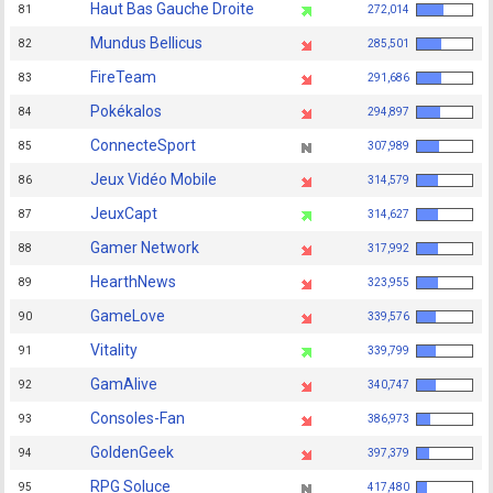
Haut Bas Gauche Droite
81
272,014
Mundus Bellicus
82
285,501
FireTeam
83
291,686
Pokékalos
84
294,897
ConnecteSport
85
307,989
Jeux Vidéo Mobile
86
314,579
JeuxCapt
87
314,627
Gamer Network
88
317,992
HearthNews
89
323,955
GameLove
90
339,576
Vitality
91
339,799
GamAlive
92
340,747
Consoles-Fan
93
386,973
GoldenGeek
94
397,379
RPG Soluce
95
417,480