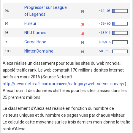
Progresser sur League
96
431,105
of Legends
Fureur
97
436,460
NRJ Games
98
438,914
Game Hope
99
496,816
NintenDomaine
100
505,785
Alexa réalise un classement pour tous les sites du web mondial,
appelé traffic rank. Le web comptait 170 millions de sites Internet
actifs en mars 2016 (Source Netcraft :
http://news.netcraft.com/archives/category/web-server-survey/
).
Alexa fournit des données chiffrées pour les sites classés dans les
25 premiers millions.
Le classement d'Alexa est réalisé en fonction du nombre de
visiteurs uniques et du nombre de pages vues par chaque visiteur.
Le calcul de cette moyenne sur les trois derniers mois donne le trafic
rank d'Alexa.