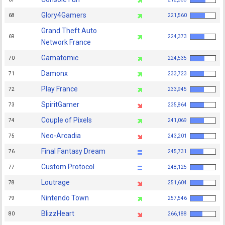
Glory4Gamers
68
221,560
Grand Theft Auto
69
224,373
Network France
Gamatomic
70
224,535
Damonx
71
233,723
Play France
72
233,945
SpiritGamer
73
235,864
Couple of Pixels
74
241,069
Neo-Arcadia
75
243,201
Final Fantasy Dream
76
245,731
Custom Protocol
77
248,125
Loutrage
78
251,604
Nintendo Town
79
257,546
BlizzHeart
80
266,188