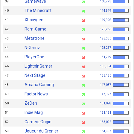
Gamewave
39
103,773
The Minecraft
40
114,919
Xboxygen
41
119,902
Rom-Game
42
120,260
Metatrone
43
125,330
N-Gamz
44
128,257
PlayerOne
45
131,719
LightninGamer
46
133,884
Next Stage
47
135,180
Arcana Gaming
48
147,037
Factor News
49
147,927
ZeDen
50
151,028
Indie Mag
51
151,131
Gamers Origin
52
153,022
Joueur du Grenier
53
161,397