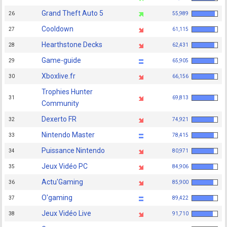
Grand Theft Auto 5
26
55,989
Cooldown
27
61,115
Hearthstone Decks
28
62,431
Game-guide
29
65,905
Xboxlive.fr
30
66,156
Trophies Hunter
31
69,813
Community
Dexerto FR
32
74,921
Nintendo Master
33
78,415
Puissance Nintendo
34
80,971
Jeux Vidéo PC
35
84,906
Actu'Gaming
36
85,900
O'gaming
37
89,422
Jeux Vidéo Live
38
91,710