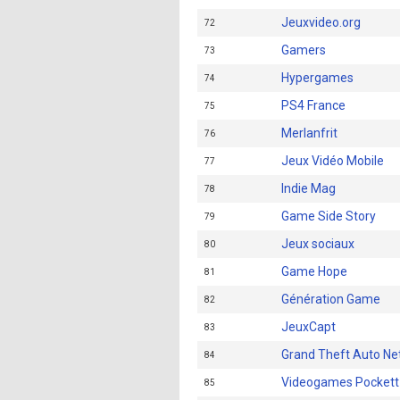
Jeuxvideo.org
72
Gamers
73
Hypergames
74
PS4 France
75
Merlanfrit
76
Jeux Vidéo Mobile
77
Indie Mag
78
Game Side Story
79
Jeux sociaux
80
Game Hope
81
Génération Game
82
JeuxCapt
83
Grand Theft Auto Ne
84
Videogames Pockett
85