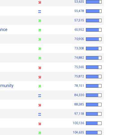
53,635
55,478
57,515
ance
65,952
70,905
73,008
74,882
75,565
75,872
mmunity
78,151
84,330
88,585
97,118
100,136
104,635