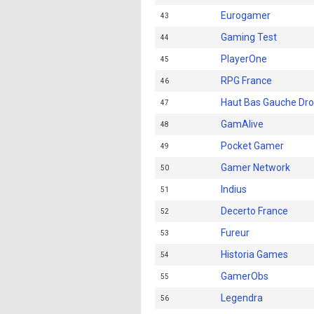
Eurogamer
43
Gaming Test
44
PlayerOne
45
RPG France
46
Haut Bas Gauche Dro
47
GamAlive
48
Pocket Gamer
49
Gamer Network
50
Indius
51
Decerto France
52
Fureur
53
Historia Games
54
GamerObs
55
Legendra
56