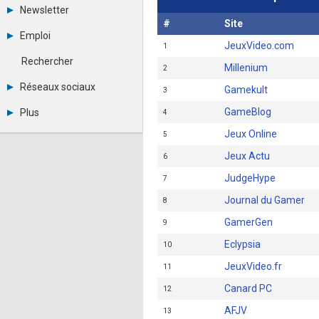
Tous les forums
Newsletter
Créer un compte
#
Site
Archives
Se connecter
Emploi
Abonnement
Messages privés
JeuxVideo.com
1
Consulter les annonces
Contacter un modérateur
Rechercher
Millenium
Déposer une annonce
2
Observatoire de l'emploi
Réseaux sociaux
Gamekult
3
Métiers et compétences
Twitter
GameBlog
Plus
4
Youtube
Annonceurs
LinkedIn
Jeux Online
5
Statistiques
Facebook
Jeux Actu
6
Plan du site
Instagram
Sitemap XML
Pinterest
JudgeHype
7
Ping Awards
A propos
Journal du Gamer
8
Mentions légales
GamerGen
9
Eclypsia
10
JeuxVideo.fr
11
Canard PC
12
AFJV
13