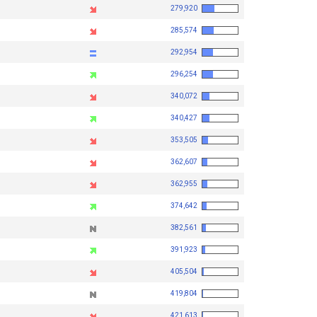
279,920
285,574
292,954
296,254
340,072
340,427
353,505
362,607
362,955
374,642
382,561
391,923
405,504
419,804
421,613