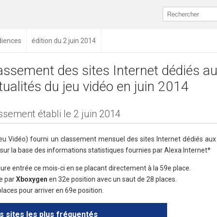
diences
édition du 2 juin 2014
assement des sites Internet dédiés a
tualités du jeu vidéo en juin 2014
ssement établi le 2 juin 2014
eu Vidéo) fourni un classement mensuel des sites Internet dédiés aux 
 sur la base des informations statistiques fournies par Alexa Internet*
leure entrée ce mois-ci en se placant directement à la 59e place.
ée par
Xboxygen
en 32e position avec un saut de 28 places.
laces pour arriver en 69e position.
s sites les plus fréquentés