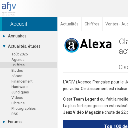
Accueil
Actualités
Chiffres
Ventes - Au
Annuaires
Cl
Toutes les sociétés (691)
Actualités, études
ac
Studios (418)
août 2026
Editeurs (49)
Agenda
Distributeurs (16)
Chiffres
Hard. / Accessoires (10)
Cla
Etudes
Middlewares (15)
eSport
Prestataires (99)
Financement
Assoc. / Syndicats (21)
L'AFJV (Agence Française pour le J
Hardware
Formations / Ecoles (46)
jeu vidéo. Ce classement est réalisé
Juridiques
Presse spécialisée (17)
Vidéos
C'est
Team Legend
qui fait la meil
Librairie
La plus forte progression est réalis
Photographies
Jeux Vidéo Magazine
chute de 22 p
RSS
Forums
Top 100 de