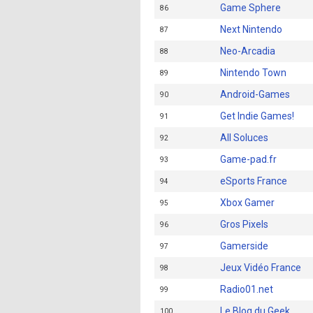
Game Sphere
86
Next Nintendo
87
Neo-Arcadia
88
Nintendo Town
89
Android-Games
90
Get Indie Games!
91
All Soluces
92
Game-pad.fr
93
eSports France
94
Xbox Gamer
95
Gros Pixels
96
Gamerside
97
Jeux Vidéo France
98
Radio01.net
99
Le Blog du Geek
100