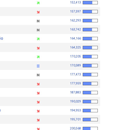
152,413
157,597
162,293
163,742
éo
164,166
164,325
170,205
170,589
177,473
177,959
187,883
190,029
e
194,953
195,701
200,568