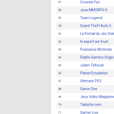
Console Fun
57
Jeux MMORPG.fr
58
Team Legend
59
Grand Theft Auto 5
60
Le Portail du Jeu Vid
61
In esport we trust
62
Puissance Nintendo
63
Diablo Gamers Origin
64
Julien Tellouck
65
Planet Emulation
66
Ultimate PS3
67
Game One
68
Jeux Vidéo Magazin
69
Tablette.com
70
Gamer Live
71