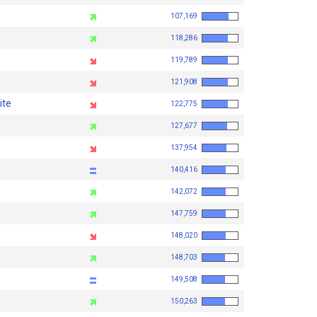
107,169
118,286
119,789
121,908
ite
122,775
127,677
137,954
140,416
142,072
147,759
148,020
148,703
149,508
150,263