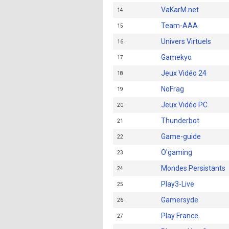
VaKarM.net
14
Team-AAA
15
Univers Virtuels
16
Gamekyo
17
Jeux Vidéo 24
18
NoFrag
19
Jeux Vidéo PC
20
Thunderbot
21
Game-guide
22
O'gaming
23
Mondes Persistants
24
Play3-Live
25
Gamersyde
26
Play France
27