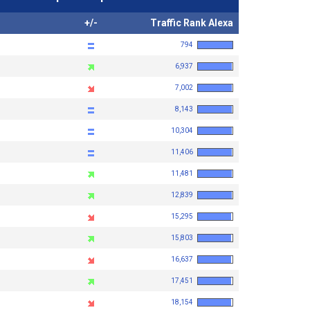
+/-
Traffic Rank Alexa
794
6,937
7,002
8,143
10,304
11,406
11,481
12,839
15,295
15,803
16,637
17,451
18,154