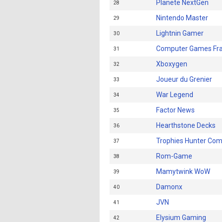
Planete NextGen
28
Nintendo Master
29
Lightnin Gamer
30
Computer Games Fr
31
Xboxygen
32
Joueur du Grenier
33
War Legend
34
Factor News
35
Hearthstone Decks
36
Trophies Hunter Co
37
Rom-Game
38
Mamytwink WoW
39
Damonx
40
JVN
41
Elysium Gaming
42