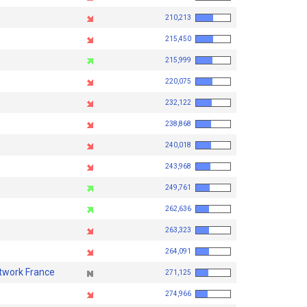
210,213
215,450
215,999
220,075
232,122
238,868
240,018
243,968
249,761
262,636
263,323
264,091
twork France
271,125
274,966