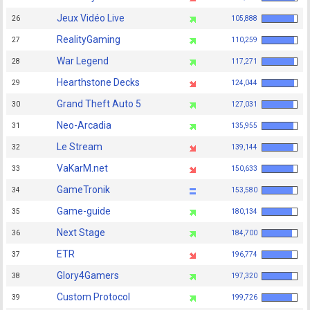
Jeux Vidéo Live
26
105,888
RealityGaming
27
110,259
War Legend
28
117,271
Hearthstone Decks
29
124,044
Grand Theft Auto 5
30
127,031
Neo-Arcadia
31
135,955
Le Stream
32
139,144
VaKarM.net
33
150,633
GameTronik
34
153,580
Game-guide
35
180,134
Next Stage
36
184,700
ETR
37
196,774
Glory4Gamers
38
197,320
Custom Protocol
39
199,726