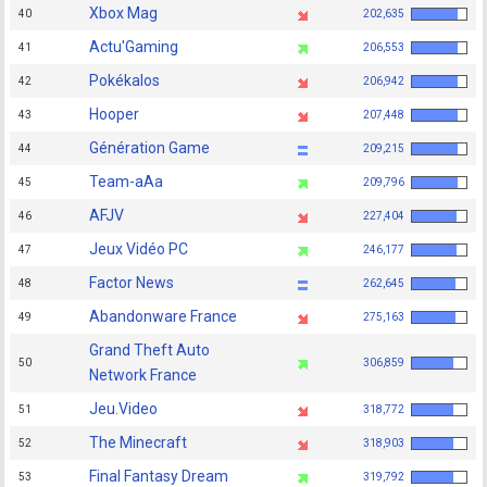
Xbox Mag
40
202,635
Actu'Gaming
41
206,553
Pokékalos
42
206,942
Hooper
43
207,448
Génération Game
44
209,215
Team-aAa
45
209,796
AFJV
46
227,404
Jeux Vidéo PC
47
246,177
Factor News
48
262,645
Abandonware France
49
275,163
Grand Theft Auto
50
306,859
Network France
Jeu.Video
51
318,772
The Minecraft
52
318,903
Final Fantasy Dream
53
319,792