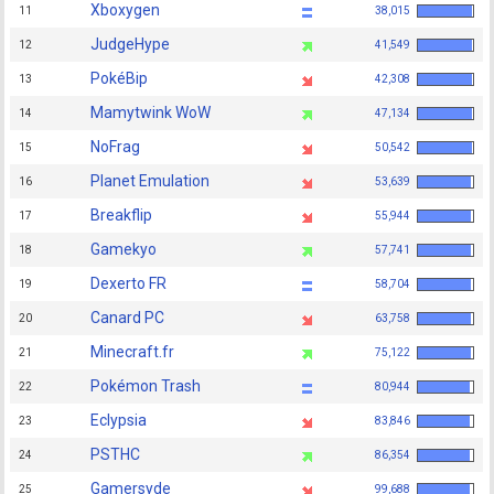
Xboxygen
11
38,015
JudgeHype
12
41,549
PokéBip
13
42,308
Mamytwink WoW
14
47,134
NoFrag
15
50,542
Planet Emulation
16
53,639
Breakflip
17
55,944
Gamekyo
18
57,741
Dexerto FR
19
58,704
Canard PC
20
63,758
Minecraft.fr
21
75,122
Pokémon Trash
22
80,944
Eclypsia
23
83,846
PSTHC
24
86,354
Gamersyde
25
99,688