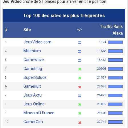
Jeu.Video
chute de 21 places pour arriver en 51e position.
Top 100 des sites les plus fréquentés
Traffic Rank
#
Site
+/-
Alexa
JeuxVideo.com
1
1,174
Millenium
2
11,568
Gamewave
3
15,462
Gameblog
4
20,908
SuperSoluce
5
21,557
Gamekult
6
22,573
Jeux Actu
7
26,029
Jeux Online
8
28,082
Minecraft France
9
28,405
GamerGen
10
32,742