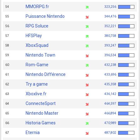
MMORPG.fr
54
323,256
Puissance Nintendo
55
344,476
RPG Soluce
56
352,221
HFSPlay
57
380,758
XboxSquad
58
393,247
Nintendo Town
59
396,534
Rom-Game
60
432,238
Nintendo Différence
61
433,696
Try a game
62
435,358
Xboxlive.fr
63
436,142
ConnecteSport
64
464,597
Nintendo Master
65
466,894
Historia Games
66
470,989
Eternia
67
487,802