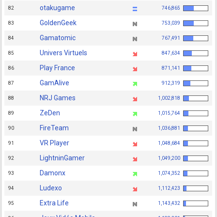
otakugame
82
746,865
GoldenGeek
83
753,039
Gamatomic
84
767,491
Univers Virtuels
85
847,634
Play France
86
871,141
GamAlive
87
912,319
NRJ Games
88
1,002,818
ZeDen
89
1,015,764
FireTeam
90
1,036,881
VR Player
91
1,048,684
LightninGamer
92
1,049,200
Damonx
93
1,074,352
Ludexo
94
1,112,423
Extra Life
95
1,143,432