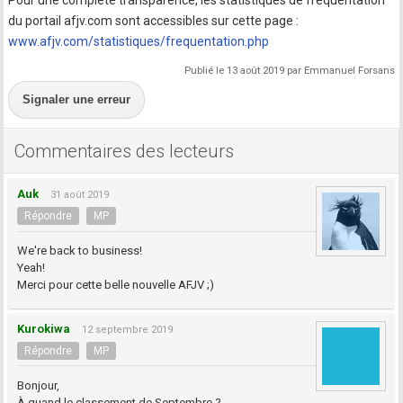
Pour une complète transparence, les statistiques de fréquentation
du portail afjv.com sont accessibles sur cette page :
www.afjv.com/statistiques/frequentation.php
Publié le 13 août 2019 par Emmanuel Forsans
Signaler une erreur
Commentaires des lecteurs
Auk
31 août 2019
Répondre
MP
We're back to business!
Yeah!
Merci pour cette belle nouvelle AFJV ;)
Kurokiwa
12 septembre 2019
Répondre
MP
Bonjour,
À quand le classement de Septembre ?