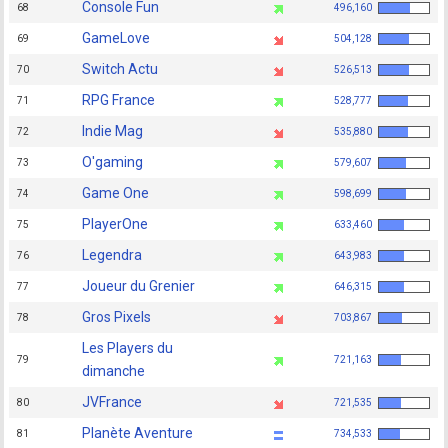
Console Fun
68
496,160
GameLove
69
504,128
Switch Actu
70
526,513
RPG France
71
528,777
Indie Mag
72
535,880
O'gaming
73
579,607
Game One
74
598,699
PlayerOne
75
633,460
Legendra
76
643,983
Joueur du Grenier
77
646,315
Gros Pixels
78
703,867
Les Players du
79
721,163
dimanche
JVFrance
80
721,535
Planète Aventure
81
734,533