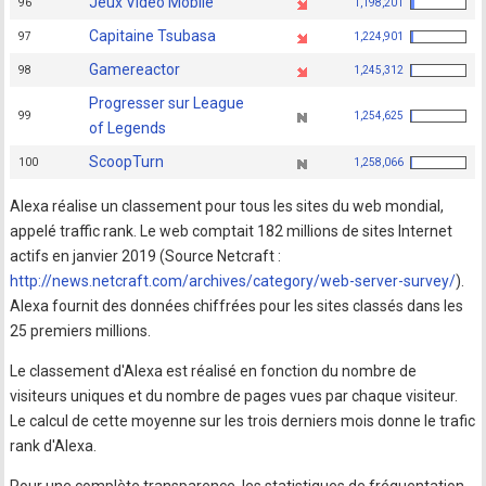
Jeux Vidéo Mobile
96
1,198,201
Capitaine Tsubasa
97
1,224,901
Gamereactor
98
1,245,312
Progresser sur League
99
1,254,625
of Legends
ScoopTurn
100
1,258,066
Alexa réalise un classement pour tous les sites du web mondial,
appelé traffic rank. Le web comptait 182 millions de sites Internet
actifs en janvier 2019 (Source Netcraft :
http://news.netcraft.com/archives/category/web-server-survey/
).
Alexa fournit des données chiffrées pour les sites classés dans les
25 premiers millions.
Le classement d'Alexa est réalisé en fonction du nombre de
visiteurs uniques et du nombre de pages vues par chaque visiteur.
Le calcul de cette moyenne sur les trois derniers mois donne le trafic
rank d'Alexa.