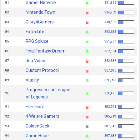
Gamer Network
81
331,856
Nintendo Town
82
334,709
Glory4Gamers
83
338,802
Extra Life
84
343,655
RPG Soluce
85
351,267
Final Fantasy Dream
86
362,364
Jeu.Video
87
362,586
Custom Protocol
88
367,690
Vitality
89
370,093
Progresser sur League
90
370,420
of Legends
FireTeam
91
382,291
4 We are Gamers
92
385,219
GoldenGeek
93
387,342
Game Hope
94
397,686