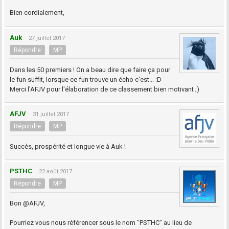
Bien cordialement,
Auk
27 juillet 2017
Répondre
MP
Dans les 50 premiers ! On a beau dire que faire ça pour
le fun suffit, lorsque ce fun trouve un écho c'est... :D
Merci l'AFJV pour l'élaboration de ce classement bien motivant ;)
AFJV
31 juillet 2017
Répondre
MP
Succès, prospérité et longue vie à Auk !
PSTHC
22 août 2017
Répondre
MP
Bon @AFJV,
Pourriez vous nous référencer sous le nom "PSTHC" au lieu de