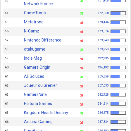
53
161,409
Network France
GameTronik
54
172,000
Metatrone
55
178,436
N-Gamz
56
179,076
Nintendo Différence
57
179,243
otakugame
58
179,258
Indie Mag
59
192,935
Gamers Origin
60
196,192
All Soluces
61
205,559
Joueur du Grenier
62
207,033
GamersNine
63
212,928
Historia Games
64
214,614
Kingdom Hearts Destiny
65
236,675
Arcana Gaming
66
247,334
GamAlive
67
256,682