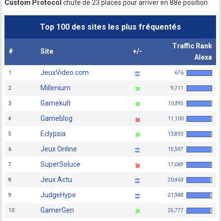
Custom Protocol
chute de 23 places pour arriver en 88e position.
Top 100 des sites les plus fréquentés
Traffic Rank
#
Site
+/-
Alexa
JeuxVideo.com
1
676
Millenium
2
9,711
Gamekult
3
10,395
Gameblog
4
11,100
Eclypsia
5
13,833
Jeux Online
6
15,597
SuperSoluce
7
17,069
Jeux Actu
8
20,463
JudgeHype
9
21,948
GamerGen
10
25,777