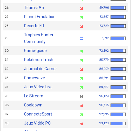
Team-aAa
26
59,790
Planet Emulation
27
63,567
Dexerto FR
28
63,729
Trophies Hunter
29
67,592
Community
Game-guide
30
72,492
Pokémon Trash
31
85,779
Journal du Gamer
32
86,009
Gamewave
33
86,294
Jeux Vidéo Live
34
88,367
Le Stream
35
90,123
Cooldown
36
90,715
ConnecteSport
37
92,995
Jeux Vidéo PC
38
99,128