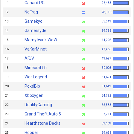
Canard PC
11
26,483
NoFrag
12
28,116
Gamekyo
13
33,549
Gamersyde
14
39,735
Mamytwink WoW
15
44,206
VaKarM.net
16
47,465
AFJV
17
49,697
Minecraft.fr
18
50,003
War Legend
19
51,621
PokéBip
20
51,649
Xboxygen
21
54,792
RealityGaming
22
55,533
Grand Theft Auto 5
23
57,711
Hearthstone Decks
24
59,109
Hooper
25
59,653