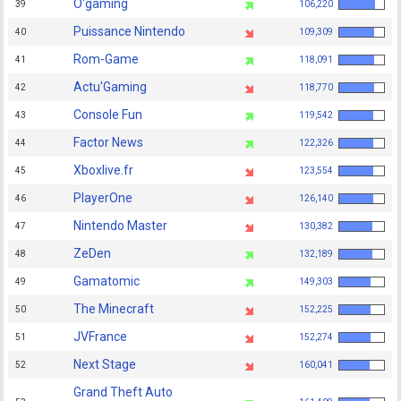
O'gaming
39
106,220
Puissance Nintendo
40
109,309
Rom-Game
41
118,091
Actu'Gaming
42
118,770
Console Fun
43
119,542
Factor News
44
122,326
Xboxlive.fr
45
123,554
PlayerOne
46
126,140
Nintendo Master
47
130,382
ZeDen
48
132,189
Gamatomic
49
149,303
The Minecraft
50
152,225
JVFrance
51
152,274
Next Stage
52
160,041
Grand Theft Auto