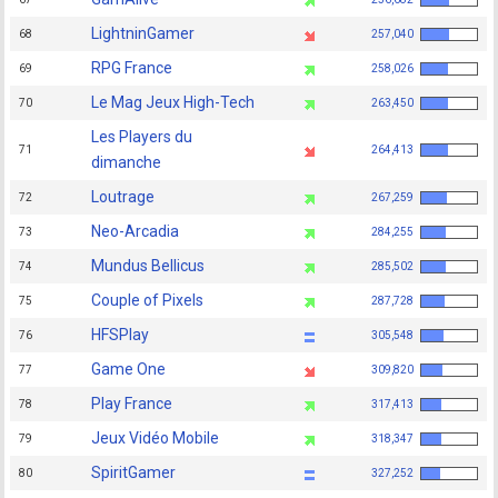
LightninGamer
68
257,040
RPG France
69
258,026
Le Mag Jeux High-Tech
70
263,450
Les Players du
71
264,413
dimanche
Loutrage
72
267,259
Neo-Arcadia
73
284,255
Mundus Bellicus
74
285,502
Couple of Pixels
75
287,728
HFSPlay
76
305,548
Game One
77
309,820
Play France
78
317,413
Jeux Vidéo Mobile
79
318,347
SpiritGamer
80
327,252