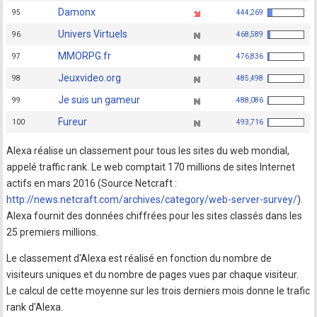
Damonx
95
444,269
Univers Virtuels
96
468,589
MMORPG.fr
97
476,836
Jeuxvideo.org
98
485,498
Je suis un gameur
99
488,086
Fureur
100
493,716
Alexa réalise un classement pour tous les sites du web mondial,
appelé traffic rank. Le web comptait 170 millions de sites Internet
actifs en mars 2016 (Source Netcraft :
http://news.netcraft.com/archives/category/web-server-survey/
).
Alexa fournit des données chiffrées pour les sites classés dans les
25 premiers millions.
Le classement d'Alexa est réalisé en fonction du nombre de
visiteurs uniques et du nombre de pages vues par chaque visiteur.
Le calcul de cette moyenne sur les trois derniers mois donne le trafic
rank d'Alexa.