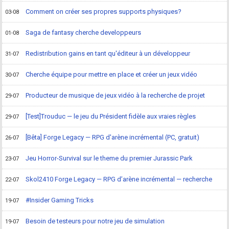
Comment on créer ses propres supports physiques?
03-08
Saga de fantasy cherche developpeurs
01-08
Redistribution gains en tant qu'éditeur à un développeur
31-07
Cherche équipe pour mettre en place et créer un jeux vidéo
30-07
Producteur de musique de jeux vidéo à la recherche de projet
29-07
[Test]Trouduc — le jeu du Président fidèle aux vraies règles
29-07
[Bêta] Forge Legacy — RPG d'arène incrémental (PC, gratuit)
26-07
Jeu Horror-Survival sur le theme du premier Jurassic Park
23-07
Skol2410 Forge Legacy — RPG d’arène incrémental — recherche
22-07
#Insider Gaming Tricks
19-07
Besoin de testeurs pour notre jeu de simulation
19-07