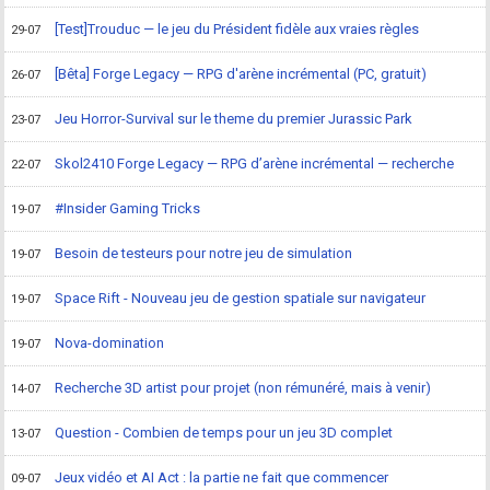
[Test]Trouduc — le jeu du Président fidèle aux vraies règles
29-07
[Bêta] Forge Legacy — RPG d'arène incrémental (PC, gratuit)
26-07
Jeu Horror-Survival sur le theme du premier Jurassic Park
23-07
Skol2410 Forge Legacy — RPG d’arène incrémental — recherche
22-07
#Insider Gaming Tricks
19-07
Besoin de testeurs pour notre jeu de simulation
19-07
Space Rift - Nouveau jeu de gestion spatiale sur navigateur
19-07
Nova-domination
19-07
Recherche 3D artist pour projet (non rémunéré, mais à venir)
14-07
Question - Combien de temps pour un jeu 3D complet
13-07
Jeux vidéo et AI Act : la partie ne fait que commencer
09-07