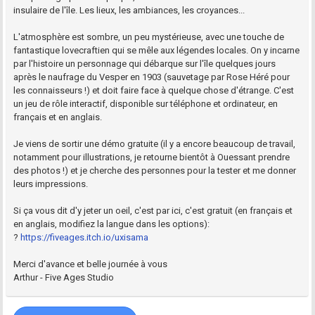
insulaire de l'île. Les lieux, les ambiances, les croyances...
L'atmosphère est sombre, un peu mystérieuse, avec une touche de
fantastique lovecraftien qui se mêle aux légendes locales. On y incarne
par l'histoire un personnage qui débarque sur l'île quelques jours
après le naufrage du Vesper en 1903 (sauvetage par Rose Héré pour
les connaisseurs !) et doit faire face à quelque chose d'étrange. C'est
un jeu de rôle interactif, disponible sur téléphone et ordinateur, en
français et en anglais.
Je viens de sortir une démo gratuite (il y a encore beaucoup de travail,
notamment pour illustrations, je retourne bientôt à Ouessant prendre
des photos !) et je cherche des personnes pour la tester et me donner
leurs impressions.
Si ça vous dit d'y jeter un oeil, c'est par ici, c'est gratuit (en français et
en anglais, modifiez la langue dans les options):
?
https://fiveages.itch.io/uxisama
Merci d'avance et belle journée à vous
Arthur - Five Ages Studio