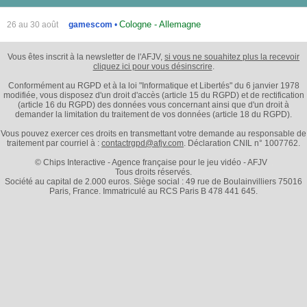
Cologne - Allemagne
26 au 30 août
gamescom
•
Vous êtes inscrit à la newsletter de l'AFJV,
si vous ne souahitez plus la recevoir
cliquez ici pour vous désinscrire
.
Conformément au RGPD et à la loi "Informatique et Libertés" du 6 janvier 1978
modifiée, vous disposez d'un droit d'accès (article 15 du RGPD) et de rectification
(article 16 du RGPD) des données vous concernant ainsi que d'un droit à
demander la limitation du traitement de vos données (article 18 du RGPD).
Vous pouvez exercer ces droits en transmettant votre demande au responsable de
traitement par courriel à :
contactrgpd@afjv.com
. Déclaration CNIL n° 1007762.
© Chips Interactive - Agence française pour le jeu vidéo - AFJV
Tous droits réservés.
Société au capital de 2.000 euros. Siège social : 49 rue de Boulainvilliers 75016
Paris, France. Immatriculé au RCS Paris B 478 441 645.