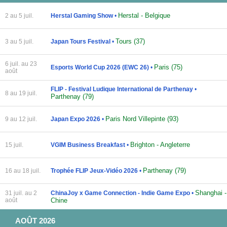
Herstal - Belgique
2 au 5 juil.
Herstal Gaming Show
•
Tours (37)
3 au 5 juil.
Japan Tours Festival
•
6 juil. au 23
Paris (75)
Esports World Cup 2026 (EWC 26)
•
août
FLIP - Festival Ludique International de Parthenay
•
8 au 19 juil.
Parthenay (79)
Paris Nord Villepinte (93)
9 au 12 juil.
Japan Expo 2026
•
Brighton - Angleterre
15 juil.
VGIM Business Breakfast
•
Parthenay (79)
16 au 18 juil.
Trophée FLIP Jeux-Vidéo 2026
•
Shanghai -
31 juil. au 2
ChinaJoy x Game Connection - Indie Game Expo
•
août
Chine
AOÛT 2026