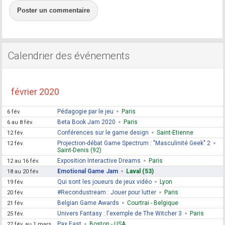
Poster un commentaire
Calendrier des événements
février 2020
Pédagogie par le jeu
Paris
6 fév.
Beta Book Jam 2020
Paris
6 au 8 fév.
Conférences sur le game design
Saint-Etienne
12 fév.
Projection-débat Game Spectrum : "Masculinité Geek" 2
12 fév.
Saint-Denis (92)
Exposition Interactive Dreams
Paris
12 au 16 fév.
Emotional Game Jam
Laval (53)
18 au 20 fév.
Qui sont les joueurs de jeux vidéo
Lyon
19 fév.
#Recondustream : Jouer pour lutter
Paris
20 fév.
Belgian Game Awards
Courtrai - Belgique
21 fév.
Univers Fantasy : l'exemple de The Witcher 3
Paris
25 fév.
Pax East
Boston - USA
27 fév. au 1 mars