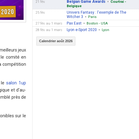
Belgian Game Awards
21 fév.
Courtrai -
Belgique
Univers Fantasy : l'exemple de The
25 fév.
Witcher 3
Paris
Pax East
27 fév. au 1 mars
Boston - USA
Lyon e-Sport 2020
28 fév. au 1 mars
Lyon
Calendrier août 2026
 meilleurs jeux
 le comité en
a compétition
 le
salon 1up
gique et d'au-
semblé près de
nibles sur le