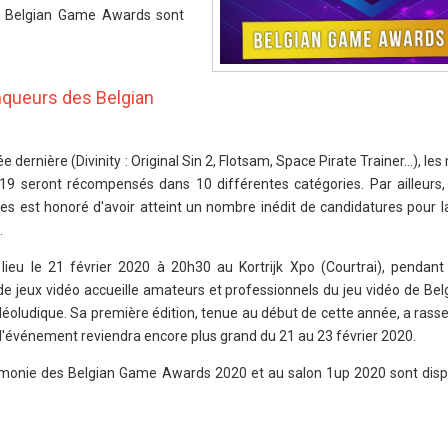
aux Belgian Game Awards sont
nqueurs des Belgian
 dernière (Divinity : Original Sin 2, Flotsam, Space Pirate Trainer...), les
19 seront récompensés dans 10 différentes catégories. Par ailleurs,
ées est honoré d'avoir atteint un nombre inédit de candidatures pour l
.
ieu le 21 février 2020 à 20h30 au Kortrijk Xpo (Courtrai), pendant
de jeux vidéo accueille amateurs et professionnels du jeu vidéo de Bel
vidéoludique. Sa première édition, tenue au début de cette année, a ras
, l'événement reviendra encore plus grand du 21 au 23 février 2020.
érémonie des Belgian Game Awards 2020 et au salon 1up 2020 sont dispo