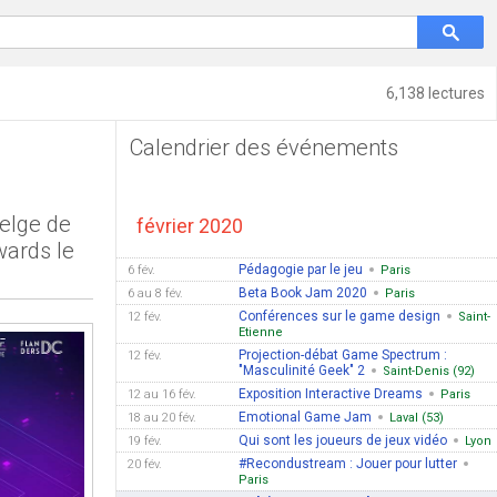
6,138 lectures
Calendrier des événements
belge de
février 2020
wards le
Pédagogie par le jeu
6 fév.
Paris
Beta Book Jam 2020
6 au 8 fév.
Paris
Conférences sur le game design
12 fév.
Saint-
Etienne
Projection-débat Game Spectrum :
12 fév.
"Masculinité Geek" 2
Saint-Denis (92)
Exposition Interactive Dreams
12 au 16 fév.
Paris
Emotional Game Jam
18 au 20 fév.
Laval (53)
Qui sont les joueurs de jeux vidéo
19 fév.
Lyon
#Recondustream : Jouer pour lutter
20 fév.
Paris