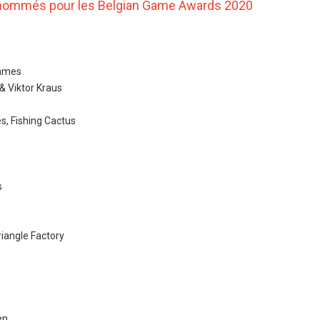
s nommés pour les Belgian Game Awards 2020
Games
& Viktor Kraus
s, Fishing Cactus
s
riangle Factory
en