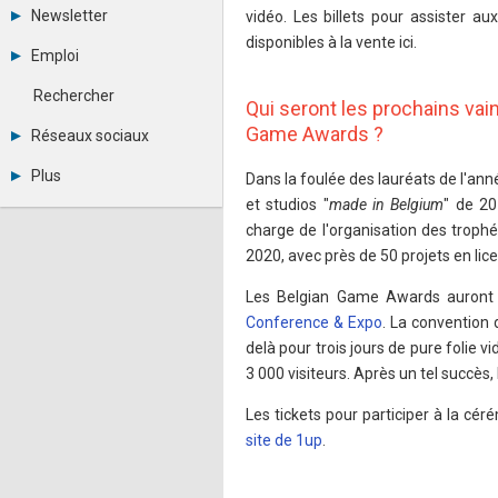
Tous les forums
Newsletter
vidéo. Les billets pour assister 
Créer un compte
disponibles à la vente ici.
Archives
Se connecter
Emploi
Abonnement
Messages privés
Consulter les annonces
Contacter un modérateur
Rechercher
Qui seront les prochains vai
Déposer une annonce
Observatoire de l'emploi
Game Awards ?
Réseaux sociaux
Métiers et compétences
Twitter
Plus
Dans la foulée des lauréats de l'année
Youtube
et studios "
made in Belgium
" de 20
Annonceurs
LinkedIn
Statistiques
Facebook
charge de l'organisation des troph
Plan du site
Instagram
2020, avec près de 50 projets en lice
Sitemap XML
Pinterest
Ping Awards
Les Belgian Game Awards auront l
A propos
Conference & Expo
. La convention 
Mentions légales
delà pour trois jours de pure folie 
3 000 visiteurs. Après un tel succès
Les tickets pour participer à la c
site de 1up
.