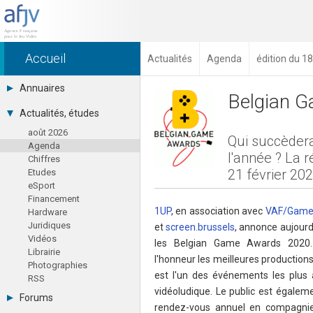
Accueil
Actualités
Agenda
édition du 
Annuaires
Belgian G
Toutes les sociétés (691)
Actualités, études
Studios (418)
août 2026
Editeurs (49)
Qui succèdera 
Agenda
Distributeurs (16)
l'année ? La 
Chiffres
Hard. / Accessoires (10)
21 février 202
Etudes
Middlewares (15)
eSport
Prestataires (99)
Financement
Assoc. / Syndicats (21)
1UP
, en association avec
VAF/Gam
Hardware
Formations / Ecoles (46)
Juridiques
Presse spécialisée (17)
et
screen.brussels
, annonce aujourd
Vidéos
les Belgian Game Awards 2020.
Librairie
l'honneur les meilleures productions
Photographies
est l'un des événements les plus a
RSS
vidéoludique. Le public est égaleme
Forums
rendez-vous annuel en compagni