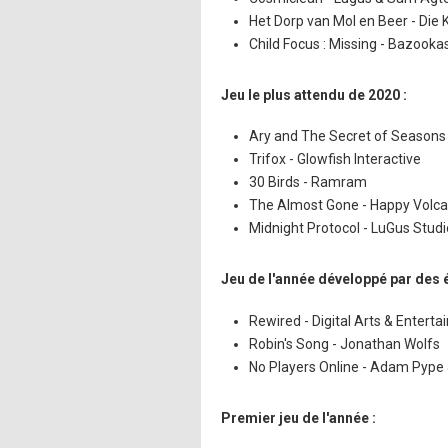
Het Dorp van Mol en Beer - Die 
Child Focus : Missing - Bazooka
Jeu le plus attendu de 2020 :
Ary and The Secret of Seasons -
Trifox - Glowfish Interactive
30 Birds - Ramram
The Almost Gone - Happy Volc
Midnight Protocol - LuGus Stud
Jeu de l'année développé par des é
Rewired - Digital Arts & Entert
Robin's Song - Jonathan Wolfs
No Players Online - Adam Pype 
Premier jeu de l'année :