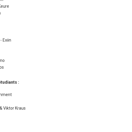
Keure
s
 Exiin
ano
ios
tudiants :
ainment
& Viktor Kraus