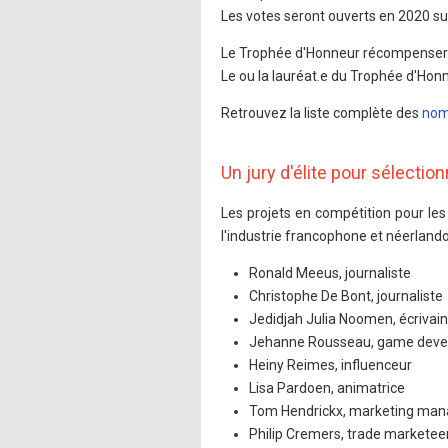
Les votes seront ouverts en 2020 sur
Le Trophée d'Honneur récompensera u
Le ou la lauréat.e du Trophée d'Ho
Retrouvez la liste complète des
nom
Un jury d'élite pour sélecti
Les projets en compétition pour les
l'industrie francophone et néerland
Ronald Meeus, journaliste
Christophe De Bont, journaliste
Jedidjah Julia Noomen, écrivai
Jehanne Rousseau, game deve
Heiny Reimes, influenceur
Lisa Pardoen, animatrice
Tom Hendrickx, marketing man
Philip Cremers, trade marketee