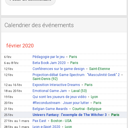
Calendrier des événements
février 2020
Pédagogie par le jeu
Paris
6 fév.
Beta Book Jam 2020
Paris
6 au 8 fév.
Conférences sur le game design
Saint-Etienne
12 fév.
Projection-débat Game Spectrum : "Masculinité Geek" 2
12 fév.
Saint-Denis (92)
Exposition Interactive Dreams
Paris
12 au 16 fév.
Emotional Game Jam
Laval (53)
18 au 20 fév.
Qui sont les joueurs de jeux vidéo
Lyon
19 fév.
#Recondustream : Jouer pour lutter
Paris
20 fév.
Belgian Game Awards
Courtrai - Belgique
21 fév.
Univers Fantasy : l'exemple de The Witcher 3
Paris
25 fév.
Pax East
Boston - USA
27 fév. au 1 mars
Lyon e-Sport 2020
Lyon
28 fév. au 1 mars