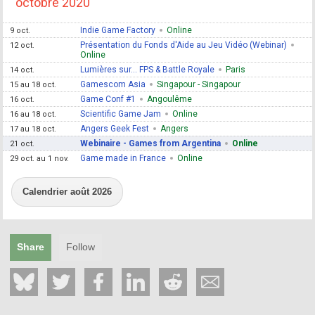
octobre 2020
Indie Game Factory
Online
9 oct.
Présentation du Fonds d'Aide au Jeu Vidéo (Webinar)
12 oct.
Online
Lumières sur... FPS & Battle Royale
Paris
14 oct.
Gamescom Asia
Singapour - Singapour
15 au 18 oct.
Game Conf #1
Angoulême
16 oct.
Scientific Game Jam
Online
16 au 18 oct.
Angers Geek Fest
Angers
17 au 18 oct.
Webinaire - Games from Argentina
Online
21 oct.
Game made in France
Online
29 oct. au 1 nov.
Calendrier août 2026
Share
Follow