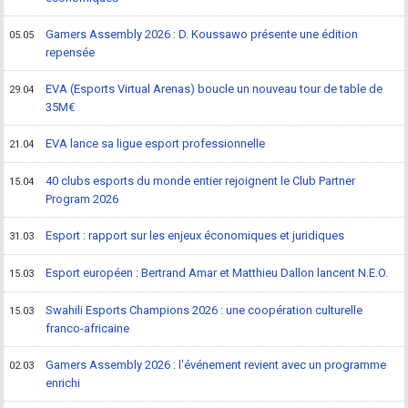
Gamers Assembly 2026 : D. Koussawo présente une édition
05.05
repensée
EVA (Esports Virtual Arenas) boucle un nouveau tour de table de
29.04
35M€
EVA lance sa ligue esport professionnelle
21.04
40 clubs esports du monde entier rejoignent le Club Partner
15.04
Program 2026
Esport : rapport sur les enjeux économiques et juridiques
31.03
Esport européen : Bertrand Amar et Matthieu Dallon lancent N.E.O.
15.03
Swahili Esports Champions 2026 : une coopération culturelle
15.03
franco-africaine
Gamers Assembly 2026 : l'événement revient avec un programme
02.03
enrichi