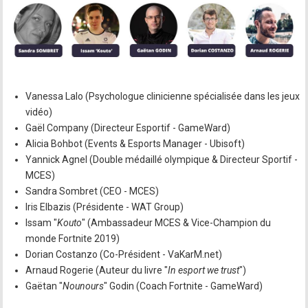
Vanessa Lalo (Psychologue clinicienne spécialisée dans les jeux
vidéo)
Gaël Company (Directeur Esportif - GameWard)
Alicia Bohbot (Events & Esports Manager - Ubisoft)
Yannick Agnel (Double médaillé olympique & Directeur Sportif -
MCES)
Sandra Sombret (CEO - MCES)
Iris Elbazis (Présidente - WAT Group)
Issam "
Kouto
" (Ambassadeur MCES & Vice-Champion du
monde Fortnite 2019)
Dorian Costanzo (Co-Président - VaKarM.net)
Arnaud Rogerie (Auteur du livre "
In esport we trust
")
Gaëtan "
Nounours
" Godin (Coach Fortnite - GameWard)