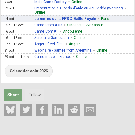
Indie Game Factory
Online
9 oct.
Présentation du Fonds d'Aide au Jeu Vidéo (Webinar)
12 oct.
Online
Lumières sur... FPS & Battle Royale
Paris
14 oct.
Gamescom Asia
Singapour - Singapour
15 au 18 oct.
Game Conf #1
Angoulême
16 oct.
Scientific Game Jam
Online
16 au 18 oct.
Angers Geek Fest
Angers
17 au 18 oct.
Webinaire - Games from Argentina
Online
21 oct.
Game made in France
Online
29 oct. au 1 nov.
Calendrier août 2026
Share
Follow