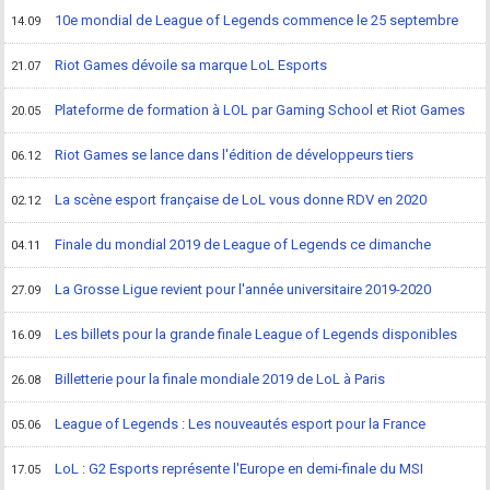
10e mondial de League of Legends commence le 25 septembre
14.09
Riot Games dévoile sa marque LoL Esports
21.07
Plateforme de formation à LOL par Gaming School et Riot Games
20.05
Riot Games se lance dans l'édition de développeurs tiers
06.12
La scène esport française de LoL vous donne RDV en 2020
02.12
Finale du mondial 2019 de League of Legends ce dimanche
04.11
La Grosse Ligue revient pour l'année universitaire 2019-2020
27.09
Les billets pour la grande finale League of Legends disponibles
16.09
Billetterie pour la finale mondiale 2019 de LoL à Paris
26.08
League of Legends : Les nouveautés esport pour la France
05.06
LoL : G2 Esports représente l'Europe en demi-finale du MSI
17.05