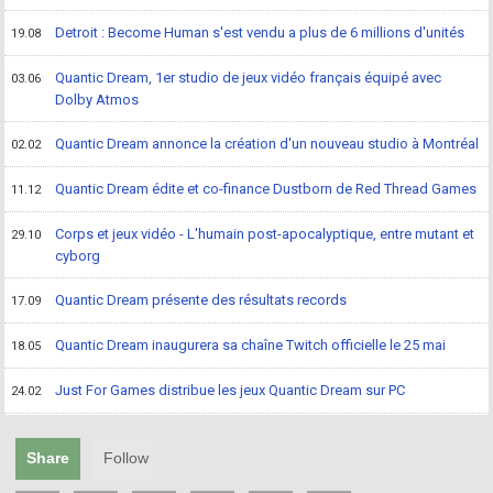
Detroit : Become Human s'est vendu a plus de 6 millions d'unités
19.08
Quantic Dream, 1er studio de jeux vidéo français équipé avec
03.06
Dolby Atmos
Quantic Dream annonce la création d'un nouveau studio à Montréal
02.02
Quantic Dream édite et co-finance Dustborn de Red Thread Games
11.12
Corps et jeux vidéo - L'humain post-apocalyptique, entre mutant et
29.10
cyborg
Quantic Dream présente des résultats records
17.09
Quantic Dream inaugurera sa chaîne Twitch officielle le 25 mai
18.05
Just For Games distribue les jeux Quantic Dream sur PC
24.02
Share
Follow