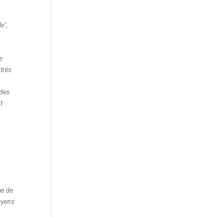
le
",
e
 très
s
 des
t
ue de
oyens