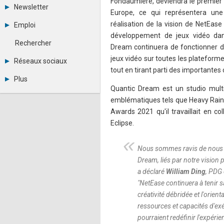
Fondaumière, deviendra le premier
Tous les forums
Newsletter
Créer un compte
Europe, ce qui représentera un
Archives
Se connecter
réalisation de la vision de NetEase 
Emploi
Abonnement
Messages privés
développement de jeux vidéo dan
Consulter les annonces
Contacter un modérateur
Rechercher
Dream continuera de fonctionner de
Déposer une annonce
Observatoire de l'emploi
jeux vidéo sur toutes les plateformes
Réseaux sociaux
Métiers et compétences
tout en tirant parti des importante
Twitter
Plus
Youtube
Quantic Dream est un studio multi-
Annonceurs
LinkedIn
emblématiques tels que Heavy Rain,
Statistiques
Facebook
Awards 2021 qu'il travaillait en c
Plan du site
Instagram
Sitemap XML
Pinterest
Eclipse.
Ping Awards
A propos
Nous sommes ravis de nous l
Mentions légales
Dream, liés par notre vision 
a déclaré
William Ding
, PDG 
"
NetEase continuera à tenir s
créativité débridée et l'orien
ressources et capacités d'exé
pourraient redéfinir l'expéri