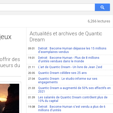
6,266 lectures
Actualités et archives de Quantic
jeux
Dream
Detroit : Become Human dépasse les 15 millions
09.01
d'exemplaires vendus
Detroit : Become Human - Plus de 8 millions
ffrir des
19.01
d'unités vendues dans le monde
oueurs du
L'art de Quantic Dream - Un livre de Jean Zeid
21.11
Quantic Dream célèbre ses 25 ans
20.05
Quantic Dream : Le studio informe sur ses
27.04
engagements
Quantic Dream a augmenté de 50% ses effectifs en
21.03
2021
Les salariés de Quantic Dream contrôlent plus de
01.09
10% du capital
Detroit : Become Human s'est vendu a plus de 6
19.08
millions d'unités