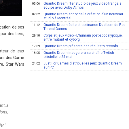
Quantic Dream, 1er studio de jeux vidéo français
03.06
équipé avec Dolby Atmos
Quantic Dream annonce la création d'un nouveau
02.02
studio à Montréal
Quantic Dream édite et co-finance Dustborn de Red
11.12
cation de ses
Thread Games
par des tiers,
Corps et jeux vidéo - L'humain post-apocalyptique,
29.10
entre mutant et cyborg
Quantic Dream présente des résultats records
17.09
ateur de jeux
Quantic Dream inaugurera sa chaîne Twitch
18.05
officielle le 25 mai
lors des Game
Just For Games distribue les jeux Quantic Dream
24.02
re, Star Wars
sur PC
nt la
ions,
er.
"