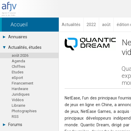
Accueil
Actualités
2022
août
édition
Annuaires
Ne
Toutes les sociétés (691)
Actualités, études
vi
Studios (418)
août 2026
Editeurs (49)
Agenda
Distributeurs (16)
Chiffres
Hard. / Accessoires (10)
Qua
Etudes
Middlewares (15)
exp
eSport
Prestataires (99)
mon
Financement
Assoc. / Syndicats (21)
Hardware
Formations / Ecoles (46)
Juridiques
Presse spécialisée (17)
NetEase, l'un des principaux fourni
Vidéos
de jeux en ligne en Chine, a annonc
Librairie
Photographies
de jeux, NetEase Games, a acquis 
RSS
principaux développeurs indépen
Forums
monde. Quantic Dream, dirigé par