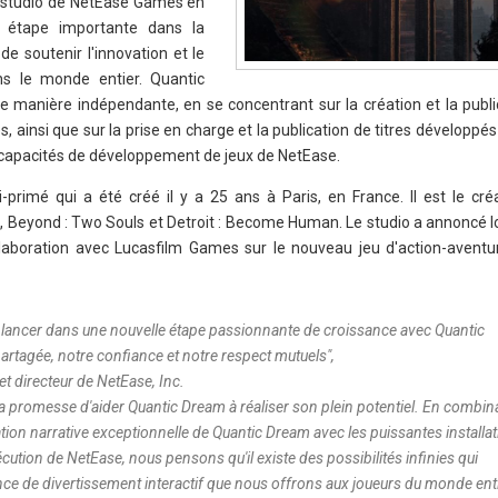
 studio de NetEase Games en
e étape importante dans la
de soutenir l'innovation et le
s le monde entier. Quantic
 manière indépendante, en se concentrant sur la création et la publi
, ainsi que sur la prise en charge et la publication de titres développés 
s capacités de développement de jeux de NetEase.
primé qui a été créé il y a 25 ans à Paris, en France. Il est le cré
 Beyond : Two Souls et Detroit : Become Human. Le studio a annoncé 
ollaboration avec Lucasfilm Games sur le nouveau jeu d'action-aventu
ancer dans une nouvelle étape passionnante de croissance avec Quantic
partagée, notre confiance et notre respect mutuels
",
et directeur de NetEase, Inc.
a promesse d'aider Quantic Dream à réaliser son plein potentiel. En combina
tation narrative exceptionnelle de Quantic Dream avec les puissantes installat
cution de NetEase, nous pensons qu'il existe des possibilités infinies qui
ence de divertissement interactif que nous offrons aux joueurs du monde enti