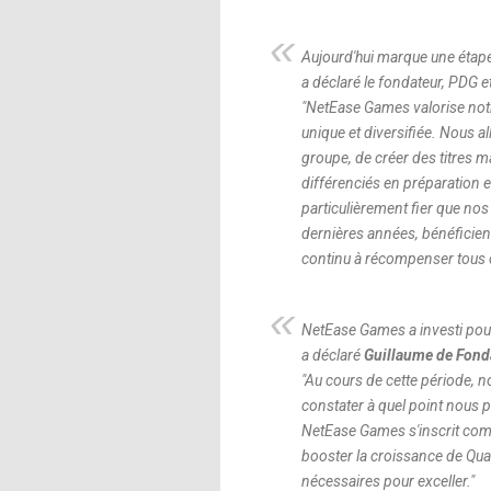
Aujourd'hui marque une étape
a déclaré le fondateur, PDG e
"
NetEase Games valorise notre
unique et diversifiée. Nous a
groupe, de créer des titres 
différenciés en préparation e
particulièrement fier que nos
dernières années, bénéficien
continu à récompenser tous ce
NetEase Games a investi pour 
a déclaré
Guillaume de Fon
"
Au cours de cette période, no
constater à quel point nous
NetEase Games s'inscrit comm
booster la croissance de Qua
nécessaires pour exceller.
"