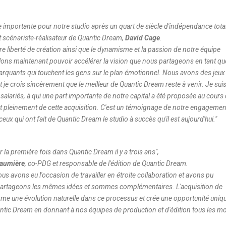
 importante pour notre studio après un quart de siècle d'indépendance tota
t scénariste-réalisateur de Quantic Dream,
David Cage
.
 liberté de création ainsi que le dynamisme et la passion de notre équipe
llons maintenant pouvoir accélérer la vision que nous partageons en tant qu
marquants qui touchent les gens sur le plan émotionnel. Nous avons des jeux
t je crois sincèrement que le meilleur de Quantic Dream reste à venir. Je sui
 salariés, à qui une part importante de notre capital a été proposée au cours
t pleinement de cette acquisition. C'est un témoignage de notre engagemen
ux qui ont fait de Quantic Dream le studio à succès qu'il est aujourd'hui.
"
la première fois dans Quantic Dream il y a trois ans
",
daumière
, co-PDG et responsable de l'édition de Quantic Dream.
us avons eu l'occasion de travailler en étroite collaboration et avons pu
 partageons les mêmes idées et sommes complémentaires. L'acquisition de
e une évolution naturelle dans ce processus et crée une opportunité uniq
ntic Dream en donnant à nos équipes de production et d'édition tous les m