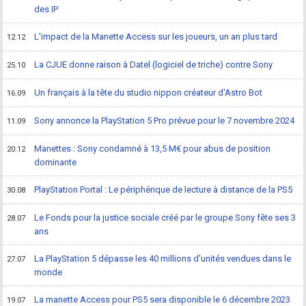
des IP
L'impact de la Manette Access sur les joueurs, un an plus tard
12.12
La CJUE donne raison à Datel (logiciel de triche) contre Sony
25.10
Un français à la tête du studio nippon créateur d'Astro Bot
16.09
Sony annonce la PlayStation 5 Pro prévue pour le 7 novembre 2024
11.09
Manettes : Sony condamné à 13,5 M€ pour abus de position
20.12
dominante
PlayStation Portal : Le périphérique de lecture à distance de la PS5
30.08
Le Fonds pour la justice sociale créé par le groupe Sony fête ses 3
28.07
ans
La PlayStation 5 dépasse les 40 millions d'unités vendues dans le
27.07
monde
La manette Access pour PS5 sera disponible le 6 décembre 2023
19.07