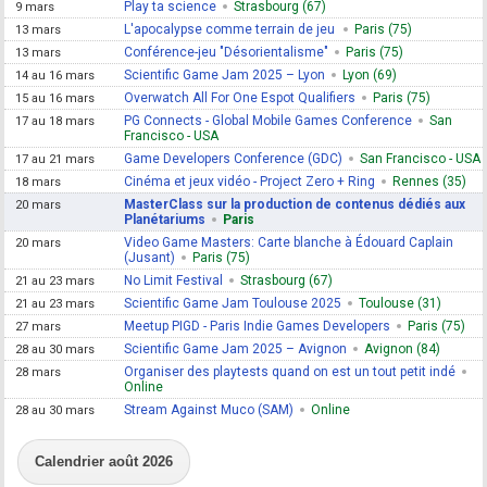
Play ta science
Strasbourg (67)
9 mars
L'apocalypse comme terrain de jeu
Paris (75)
13 mars
Conférence-jeu "Désorientalisme"
Paris (75)
13 mars
Scientific Game Jam 2025 – Lyon
Lyon (69)
14 au 16 mars
Overwatch All For One Espot Qualifiers
Paris (75)
15 au 16 mars
PG Connects - Global Mobile Games Conference
San
17 au 18 mars
Francisco - USA
Game Developers Conference (GDC)
San Francisco - USA
17 au 21 mars
Cinéma et jeux vidéo - Project Zero + Ring
Rennes (35)
18 mars
MasterClass sur la production de contenus dédiés aux
20 mars
Planétariums
Paris
Video Game Masters: Carte blanche à Édouard Caplain
20 mars
(Jusant)
Paris (75)
No Limit Festival
Strasbourg (67)
21 au 23 mars
Scientific Game Jam Toulouse 2025
Toulouse (31)
21 au 23 mars
Meetup PIGD - Paris Indie Games Developers
Paris (75)
27 mars
Scientific Game Jam 2025 – Avignon
Avignon (84)
28 au 30 mars
Organiser des playtests quand on est un tout petit indé
28 mars
Online
Stream Against Muco (SAM)
Online
28 au 30 mars
Calendrier août 2026