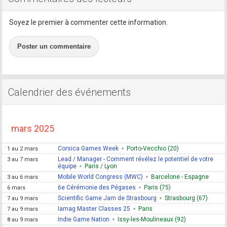
Soyez le premier à commenter cette information.
Poster un commentaire
Calendrier des événements
mars 2025
Corsica Games Week
Porto-Vecchio (20)
1 au 2 mars
Lead / Manager - Comment révélez le potentiel de votre
3 au 7 mars
équipe
Paris / Lyon
Mobile World Congress (MWC)
Barcelone - Espagne
3 au 6 mars
6e Cérémonie des Pégases
Paris (75)
6 mars
Scientific Game Jam de Strasbourg
Strasbourg (67)
7 au 9 mars
Iamag Master Classes 25
Paris
7 au 9 mars
Indie Game Nation
Issy-les-Moulineaux (92)
8 au 9 mars