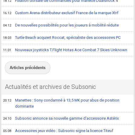
Fixation dorsale de commandes pour manette Dualshock 4
18.12
Custom Arena distributeur exclusif France de la marque Xtrf
16.12
De nouvelles possibilités pour les joueurs à mobilité réduite
04.12
Turtle Beach acquiert Roccat, spécialiste des accessoires PC
18.03
Nouveaux joysticks T.Flight Hotas Ace Combat 7 Skies Unknown
11.01
Articles précédents
Actualités et archives de Subsonic
Manettes : Sony condamné à 13,5 M€ pour abus de position
20.12
dominante
Subsonic annonce sa nouvelle gamme d'accessoire Astérix
24.10
Accessoires jeux vidéo : Subsonic signe la licence Titeuf
05.08