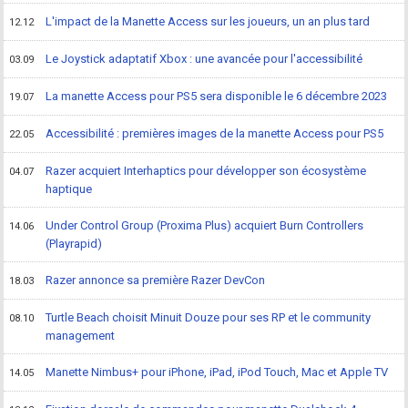
L'impact de la Manette Access sur les joueurs, un an plus tard
12.12
Le Joystick adaptatif Xbox : une avancée pour l'accessibilité
03.09
La manette Access pour PS5 sera disponible le 6 décembre 2023
19.07
Accessibilité : premières images de la manette Access pour PS5
22.05
Razer acquiert Interhaptics pour développer son écosystème
04.07
haptique
Under Control Group (Proxima Plus) acquiert Burn Controllers
14.06
(Playrapid)
Razer annonce sa première Razer DevCon
18.03
Turtle Beach choisit Minuit Douze pour ses RP et le community
08.10
management
Manette Nimbus+ pour iPhone, iPad, iPod Touch, Mac et Apple TV
14.05