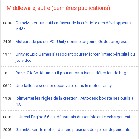
Middleware, autre (dernières publications)
GameMaker : un outil en faveur de la créativité des développeurs
06.04
indés
Moteurs de jeu sur PC : Unity domine toujours, Godot progresse
24.03
Unity et Epic Games s'associent pour renforcer l'interopérabilité du
19.11
jeu vidéo
Razer QA Co-AI : un outil pour automatiser la détection de bugs
18.11
Une faille de sécurité découverte dans le moteur Unity
06.10
Réinventer les règles de la création : Autodesk booste ses outils à
19.09
l'IA
L'Unreal Engine 5.6 est désormais disponible en téléchargement
06.06
GameMaker : le moteur derrière plusieurs des jeux indépendants
20.05