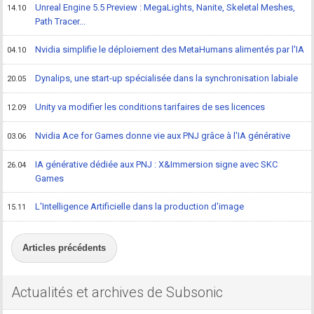
Unreal Engine 5.5 Preview : MegaLights, Nanite, Skeletal Meshes,
14.10
Path Tracer...
Nvidia simplifie le déploiement des MetaHumans alimentés par l'IA
04.10
Dynalips, une start-up spécialisée dans la synchronisation labiale
20.05
Unity va modifier les conditions tarifaires de ses licences
12.09
Nvidia Ace for Games donne vie aux PNJ grâce à l'IA générative
03.06
IA générative dédiée aux PNJ : X&Immersion signe avec SKC
26.04
Games
L'Intelligence Artificielle dans la production d'image
15.11
Articles précédents
Actualités et archives de Subsonic