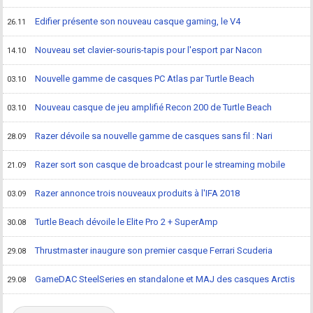
Edifier présente son nouveau casque gaming, le V4
26.11
Nouveau set clavier-souris-tapis pour l'esport par Nacon
14.10
Nouvelle gamme de casques PC Atlas par Turtle Beach
03.10
Nouveau casque de jeu amplifié Recon 200 de Turtle Beach
03.10
Razer dévoile sa nouvelle gamme de casques sans fil : Nari
28.09
Razer sort son casque de broadcast pour le streaming mobile
21.09
Razer annonce trois nouveaux produits à l'IFA 2018
03.09
Turtle Beach dévoile le Elite Pro 2 + SuperAmp
30.08
Thrustmaster inaugure son premier casque Ferrari Scuderia
29.08
GameDAC SteelSeries en standalone et MAJ des casques Arctis
29.08