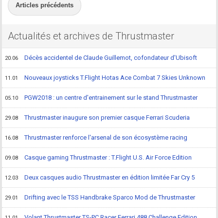
Articles précédents
Actualités et archives de Thrustmaster
Décès accidentel de Claude Guillemot, cofondateur d'Ubisoft
20.06
Nouveaux joysticks T.Flight Hotas Ace Combat 7 Skies Unknown
11.01
PGW2018 : un centre d'entrainement sur le stand Thrustmaster
05.10
Thrustmaster inaugure son premier casque Ferrari Scuderia
29.08
Thrustmaster renforce l'arsenal de son écosystème racing
16.08
Casque gaming Thrustmaster : T.Flight U.S. Air Force Edition
09.08
Deux casques audio Thrustmaster en édition limitée Far Cry 5
12.03
Drifting avec le TSS Handbrake Sparco Mod de Thrustmaster
29.01
Volant Thrustmaster TS-PC Racer Ferrari 488 Challenge Edition
11.01