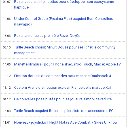
Razer acquiert Interhaptics pour développer son écosystème
04.07
haptique
Under Control Group (Proxima Plus) acquiert Burn Controllers
14.06
(Playrapid)
Razer annonce sa première Razer DevCon
18.03
Turtle Beach choisit Minuit Douze pour ses RP et le community
08.10
management
Manette Nimbus+ pour iPhone, iPad, iPod Touch, Mac et Apple TV
14.05
Fixation dorsale de commandes pour manette Dualshock 4
18.12
Custom Arena distributeur exclusif France de la marque Xtrf
16.12
De nouvelles possibilités pour les joueurs à mobilité réduite
04.12
Turtle Beach acquiert Roccat, spécialiste des accessoires PC
18.03
Nouveaux joysticks T.Flight Hotas Ace Combat 7 Skies Unknown
11.01