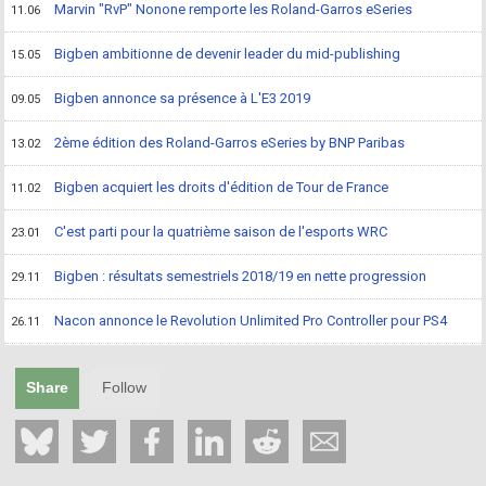
Marvin "RvP" Nonone remporte les Roland-Garros eSeries
11.06
Bigben ambitionne de devenir leader du mid-publishing
15.05
Bigben annonce sa présence à L'E3 2019
09.05
2ème édition des Roland-Garros eSeries by BNP Paribas
13.02
Bigben acquiert les droits d'édition de Tour de France
11.02
C'est parti pour la quatrième saison de l'esports WRC
23.01
Bigben : résultats semestriels 2018/19 en nette progression
29.11
Nacon annonce le Revolution Unlimited Pro Controller pour PS4
26.11
Share
Follow