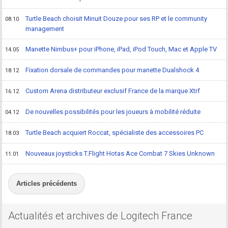
Turtle Beach choisit Minuit Douze pour ses RP et le community
08.10
management
Manette Nimbus+ pour iPhone, iPad, iPod Touch, Mac et Apple TV
14.05
Fixation dorsale de commandes pour manette Dualshock 4
18.12
Custom Arena distributeur exclusif France de la marque Xtrf
16.12
De nouvelles possibilités pour les joueurs à mobilité réduite
04.12
Turtle Beach acquiert Roccat, spécialiste des accessoires PC
18.03
Nouveaux joysticks T.Flight Hotas Ace Combat 7 Skies Unknown
11.01
Articles précédents
Actualités et archives de Logitech France