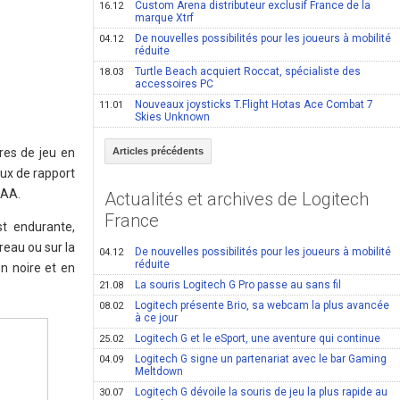
Custom Arena distributeur exclusif France de la
16.12
marque Xtrf
De nouvelles possibilités pour les joueurs à mobilité
04.12
réduite
Turtle Beach acquiert Roccat, spécialiste des
18.03
accessoires PC
Nouveaux joysticks T.Flight Hotas Ace Combat 7
11.01
Skies Unknown
res de jeu en
Articles précédents
ux de rapport
 AA.
Actualités et archives de Logitech
France
st endurante,
eau ou sur la
De nouvelles possibilités pour les joueurs à mobilité
04.12
réduite
en noire et en
La souris Logitech G Pro passe au sans fil
21.08
Logitech présente Brio, sa webcam la plus avancée
08.02
à ce jour
Logitech G et le eSport, une aventure qui continue
25.02
Logitech G signe un partenariat avec le bar Gaming
04.09
Meltdown
Logitech G dévoile la souris de jeu la plus rapide au
30.07