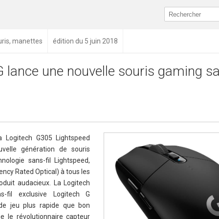
ouris, manettes
édition du 5 juin 2018
G lance une nouvelle souris gaming sa
la Logitech G305 Lightspeed
velle génération de souris
nologie sans-fil Lightspeed,
iency Rated Optical) à tous les
duit audacieux. La Logitech
s-fil exclusive Logitech G
de jeu plus rapide que bon
ue le révolutionnaire capteur