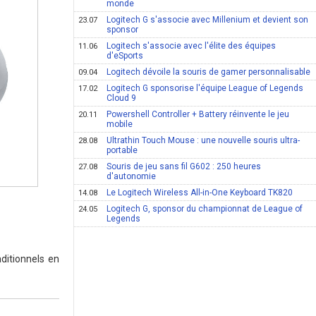
monde
Logitech G s'associe avec Millenium et devient son
23.07
sponsor
Logitech s'associe avec l'élite des équipes
11.06
d'eSports
Logitech dévoile la souris de gamer personnalisable
09.04
Logitech G sponsorise l'équipe League of Legends
17.02
Cloud 9
Powershell Controller + Battery réinvente le jeu
20.11
mobile
Ultrathin Touch Mouse : une nouvelle souris ultra-
28.08
portable
Souris de jeu sans fil G602 : 250 heures
27.08
d'autonomie
Le Logitech Wireless All-in-One Keyboard TK820
14.08
Logitech G, sponsor du championnat de League of
24.05
Legends
ditionnels en