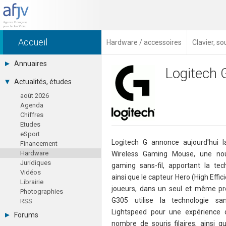
Accueil
Hardware / accessoires
Clavier, s
Annuaires
Logitech 
Toutes les sociétés (691)
Actualités, études
Studios (418)
août 2026
Editeurs (49)
Agenda
Distributeurs (16)
Chiffres
Hard. / Accessoires (10)
Etudes
Middlewares (15)
eSport
Prestataires (99)
Logitech G annonce aujourd'hui 
Financement
Assoc. / Syndicats (21)
Hardware
Wireless Gaming Mouse, une nou
Formations / Ecoles (46)
Juridiques
Presse spécialisée (17)
gaming sans-fil, apportant la tech
Vidéos
ainsi que le capteur Hero (High Effic
Librairie
joueurs, dans un seul et même pro
Photographies
G305 utilise la technologie san
RSS
Lightspeed pour une expérience 
Forums
nombre de souris filaires, ainsi q