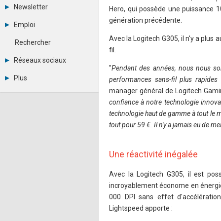
Tous les forums
Newsletter
Hero, qui possède une puissance 10
Créer un compte
génération précédente.
Archives
Se connecter
Emploi
Abonnement
Messages privés
Consulter les annonces
Avec la Logitech G305, il n'y a plus
Contacter un modérateur
Rechercher
Déposer une annonce
fil.
Observatoire de l'emploi
Réseaux sociaux
Métiers et compétences
"
Pendant des années, nous nous so
Twitter
Plus
performances sans-fil plus rapides 
Youtube
manager général de Logitech Gamin
Annonceurs
LinkedIn
Statistiques
Facebook
confiance à notre technologie innova
Plan du site
Instagram
technologie haut de gamme à tout le m
Sitemap XML
Pinterest
tout pour 59 €. Il n'y a jamais eu de m
Ping Awards
A propos
Mentions légales
Une réactivité inégalée
Avec la Logitech G305, il est pos
incroyablement économe en énergie, 
000 DPI sans effet d'accélération 
Lightspeed apporte :