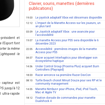
Clavier, souris, manettes (dernières
publications)
Le joystick adaptatif Xbox est désormais disponible
19.03
L'impact de la Manette Access sur les joueurs, un
12.12
an plus tard
Le Joystick adaptatif Xbox : une avancée pour
03.09
l'accessibilité
-président et
La manette Access pour PS5 sera disponible le 6
19.07
e l'Esport font
décembre 2023
porter la même
Accessibilité : premières images de la manette
22.05
Access pour PS5
ightspeed - le
Razer acquiert Interhaptics pour développer son
04.07
écosystème haptique
Under Control Group (Proxima Plus) acquiert Burn
14.06
Controllers (Playrapid)
Razer annonce sa première Razer DevCon
18.03
Turtle Beach choisit Minuit Douze pour ses RP et le
08.10
e capteur est
community management
IPS jusqu'à 12
Manette Nimbus+ pour iPhone, iPad, iPod Touch,
14.05
Mac et Apple TV
 ultra-rapide
Fixation dorsale de commandes pour manette
18.12
Dualshock 4