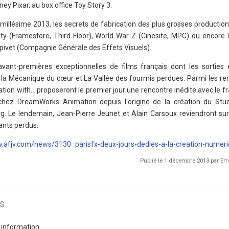
ney Pixar, au box office Toy Story 3.
millésime 2013, les secrets de fabrication des plus grosses production
y (Framestore, Third Floor), World War Z (Cinesite, MPC) ou encore 
Spivet (Compagnie Générale des Effets Visuels).
nt-premières exceptionnelles de films français dont les sorties 
t la Mécanique du cœur et La Vallée des fourmis perdues. Parmi les re
tion with… proposeront le premier jour une rencontre inédite avec le fr
 chez DreamWorks Animation depuis l'origine de la création du Stu
g. Le lendemain, Jean-Pierre Jeunet et Alain Carsoux reviendront sur
ants perdus.
afjv.com/news/3130_parisfx-deux-jours-dedies-a-la-creation-numer
Publié le 1 décembre 2013 par E
s
 information.