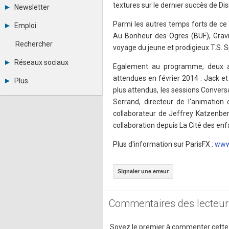
Tous les forums
textures sur le dernier succès de Dis
Newsletter
Créer un compte
Archives
Se connecter
Parmi les autres temps forts de ce 
Emploi
Abonnement
Messages privés
Au Bonheur des Ogres (BUF), Gravit
Consulter les annonces
Contacter un modérateur
Rechercher
voyage du jeune et prodigieux T.S. 
Déposer une annonce
Observatoire de l'emploi
Réseaux sociaux
Egalement au programme, deux ava
Métiers et compétences
Twitter
attendues en février 2014 : Jack e
Plus
Youtube
plus attendus, les sessions Conversa
Annonceurs
LinkedIn
Serrand, directeur de l'animation
Statistiques
Facebook
collaborateur de Jeffrey Katzenber
Plan du site
Instagram
Sitemap XML
collaboration depuis La Cité des enf
Pinterest
Ping Awards
A propos
Plus d'information sur ParisFX :
www.
Mentions légales
Signaler une erreur
Commentaires des lecteur
Soyez le premier à commenter cette