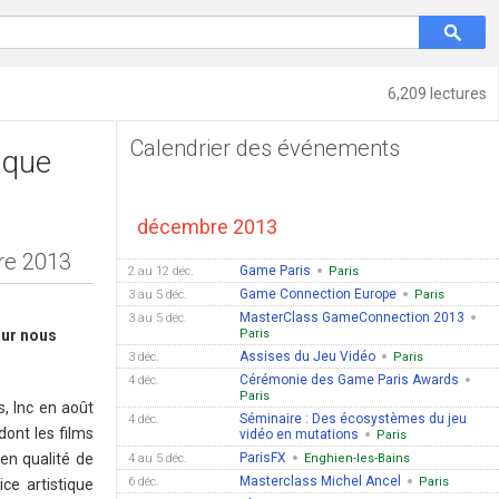
6,209 lectures
Calendrier des événements
ique
décembre 2013
bre 2013
Game Paris
2 au 12 déc.
Paris
Game Connection Europe
3 au 5 déc.
Paris
MasterClass GameConnection 2013
3 au 5 déc.
our nous
Paris
Assises du Jeu Vidéo
3 déc.
Paris
Cérémonie des Game Paris Awards
4 déc.
Paris
, Inc en août
Séminaire : Des écosystèmes du jeu
4 déc.
dont les films
vidéo en mutations
Paris
en qualité de
ParisFX
4 au 5 déc.
Enghien-les-Bains
Masterclass Michel Ancel
6 déc.
Paris
ice artistique