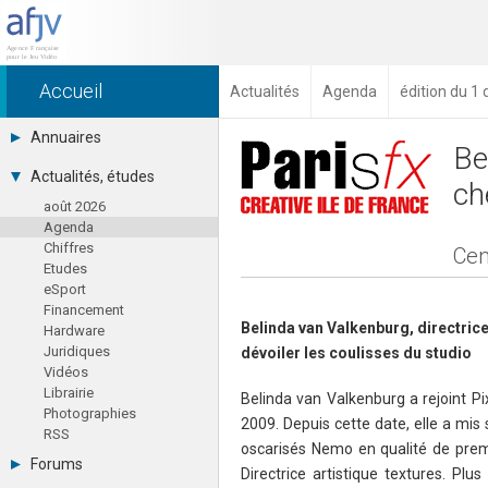
Accueil
Actualités
Agenda
édition du 
Annuaires
Be
Toutes les sociétés (691)
Actualités, études
ch
Studios (418)
août 2026
Editeurs (49)
Agenda
Distributeurs (16)
Chiffres
Hard. / Accessoires (10)
Cen
Etudes
Middlewares (15)
eSport
Prestataires (99)
Financement
Assoc. / Syndicats (21)
Belinda van Valkenburg, directrice
Hardware
Formations / Ecoles (46)
Juridiques
dévoiler les coulisses du studio
Presse spécialisée (17)
Vidéos
Librairie
Belinda van Valkenburg a rejoint P
Photographies
2009. Depuis cette date, elle a mis
RSS
oscarisés Nemo en qualité de premè
Forums
Directrice artistique textures. Plu