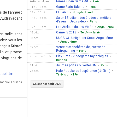
Nîmes Open Game Art
6 déc. au 4 jan.
Paris
Game Paris Talents
11 au 12 déc.
Paris
s de l'année :
HF Lan 6
14 au 15 déc.
Noisy-le-Grand
Salon l'Etudiant des études et métiers
L'Extravagant
14 au 15 déc.
d'avenir : Jeux vidéo
Paris
Les Ateliers du Jeu Vidéo
17 au 18 déc.
Angoulême
Game IS 2013
18 déc.
Tel Aviv - Israël
en salle sont
UUGA #3 - Unity User Group Angoulême
18 déc.
ndez-vous les
Angoulême
ançais Kristof
Vente aux enchères de jeux vidéo
19 déc.
Retrogaming
Paris
dio et proche
Play Time - Videogame mythologies
20 déc. au 16 fév.
 vingt ans de
Rennes
Journée portes ouvertes IIM
21 déc.
Paris
Halo 4 : aube de l'espérance (téléfilm)
26 déc.
ique.htm
Télévision - TF6
mmanuel Forsans
Calendrier août 2026