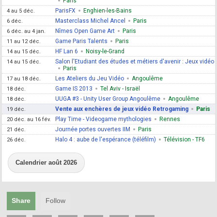
Paris
ParisFX
Enghien-les-Bains
4 au 5 déc.
Masterclass Michel Ancel
Paris
6 déc.
Nîmes Open Game Art
Paris
6 déc. au 4 jan.
Game Paris Talents
Paris
11 au 12 déc.
HF Lan 6
Noisy-le-Grand
14 au 15 déc.
Salon l'Etudiant des études et métiers d'avenir : Jeux vidéo
14 au 15 déc.
Paris
Les Ateliers du Jeu Vidéo
Angoulême
17 au 18 déc.
Game IS 2013
Tel Aviv - Israël
18 déc.
UUGA #3 - Unity User Group Angoulême
Angoulême
18 déc.
Vente aux enchères de jeux vidéo Retrogaming
Paris
19 déc.
Play Time - Videogame mythologies
Rennes
20 déc. au 16 fév.
Journée portes ouvertes IIM
Paris
21 déc.
Halo 4 : aube de l'espérance (téléfilm)
Télévision - TF6
26 déc.
Calendrier août 2026
Share
Follow