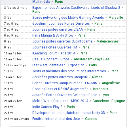
Multimédia
Paris
Exposition des Artworks Castlevania: Lords of Shadow 2
3 fév. au 2 mars
Paris
Soirée networking des Mobile Gaming Awards
Marseille
3 fév.
Gobelins : Journées Portes Ouvertes
Paris
7 au 8 fév.
Journées portes ouvertes LISAA
Paris
7 au 9 fév.
Paris Manga & Sci-Fi Show
Paris
8 au 9 fév.
Journée portes ouvertes Supinfogame
Valenciennes
8 fév.
Journée Portes Ouvertes IIM
Paris
8 fév.
iLearning Forum Paris 2014
Paris
11 au 12 fév.
Casual Connect Europe
Amsterdam - Pays-Bas
11 au 13 fév.
Star Wars Identities : L'Exposition
Paris
12 fév. au 30 juin
Tests et mesures des productions interactives
Paris
13 fév.
Journées portes ouvertes Creajeux
Nîmes
14 au 15 fév.
Portes Ouvertes Campus Image - ENJMIN
Angoulême
15 fév.
Google Glass et Réalité Augmentée
Bordeaux
20 fév.
Journée Portes Ouvertes Bellecour Ecole
Lyon
22 fév.
Mobile World Congress - MWC 2014
Barcelone - Espagne
24 au 27 fév.
Indie Games Play 2
Paris
24 fév.
Développement multiplateforme sous Unity 3D
Paris
27 fév.
Festival International des Jeux
Cannes
28 fév. au 2 mars