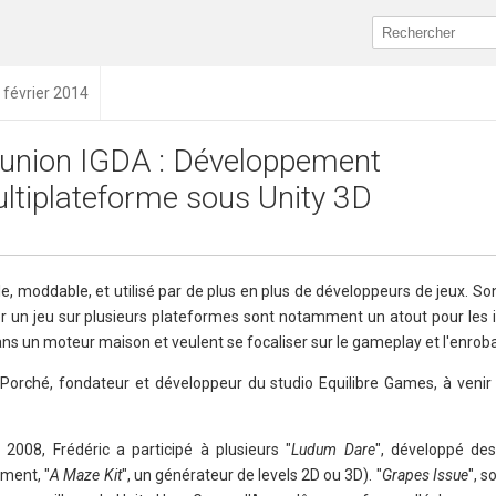
 février 2014
union IGDA : Développement
ltiplateforme sous Unity 3D
, moddable, et utilisé par de plus en plus de développeurs de jeux. Son
loyer un jeu sur plusieurs plateformes sont notamment un atout pour le
 dans un moteur maison et veulent se focaliser sur le gameplay et l'enrob
-Porché, fondateur et développeur du studio Equilibre Games, à venir
s 2008, Frédéric a participé à plusieurs "
Ludum Dare
", développé des
ment, "
A Maze Kit
", un générateur de levels 2D ou 3D). "
Grapes Issue
", s