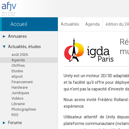
Accueil
Actualités
Agenda
édition du 24
Annuaires
Ré
Toutes les sociétés (691)
Actualités, études
mu
Studios (418)
août 2026
Editeurs (49)
Agenda
Distributeurs (16)
Chiffres
Hard. / Accessoires (10)
Etudes
Middlewares (15)
Unity est un moteur 2D/3D adaptable
eSport
Prestataires (99)
Financement
et la facilité qu'il offre pour dép
Assoc. / Syndicats (21)
Hardware
Formations / Ecoles (46)
qui n'ont pas la capacité d'investir
Juridiques
Presse spécialisée (17)
Vidéos
Nous avons invité Frédéric Rolland
Librairie
expérience.
Photographies
RSS
Utilisateur attentif de Unity depui
Forums
plateforme communautaire (notam