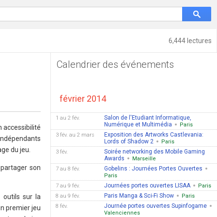
6,444 lectures
Calendrier des événements
février 2014
Salon de l'Etudiant Informatique,
1 au 2 fév.
Numérique et Multimédia
Paris
 accessibilité
Exposition des Artworks Castlevania:
3 fév. au 2 mars
s indépendants
Lords of Shadow 2
Paris
age du jeu.
Soirée networking des Mobile Gaming
3 fév.
Awards
Marseille
 partager son
Gobelins : Journées Portes Ouvertes
7 au 8 fév.
Paris
Journées portes ouvertes LISAA
7 au 9 fév.
Paris
Paris Manga & Sci-Fi Show
 outils sur la
8 au 9 fév.
Paris
Journée portes ouvertes Supinfogame
8 fév.
on premier jeu
Valenciennes