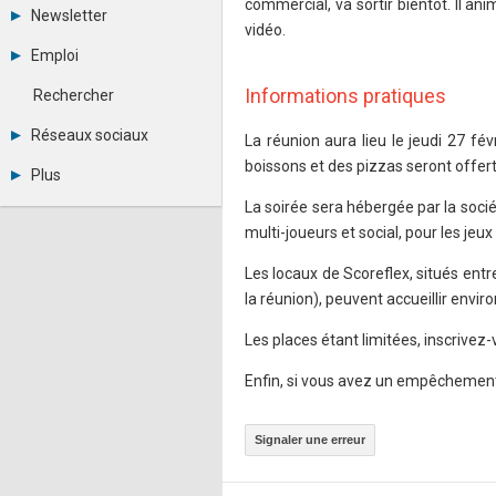
commercial, va sortir bientôt. Il a
Tous les forums
Newsletter
Créer un compte
vidéo.
Archives
Se connecter
Emploi
Abonnement
Messages privés
Consulter les annonces
Contacter un modérateur
Informations pratiques
Rechercher
Déposer une annonce
Observatoire de l'emploi
Réseaux sociaux
La réunion aura lieu le jeudi 27 f
Métiers et compétences
Twitter
boissons et des pizzas seront offert
Plus
Youtube
Annonceurs
La soirée sera hébergée par la socié
LinkedIn
Statistiques
Facebook
multi-joueurs et social, pour les jeux
Plan du site
Instagram
Sitemap XML
Pinterest
Les locaux de Scoreflex, situés ent
Ping Awards
la réunion), peuvent accueillir envi
A propos
Mentions légales
Les places étant limitées, inscrivez-v
Enfin, si vous avez un empêchement,
Signaler une erreur