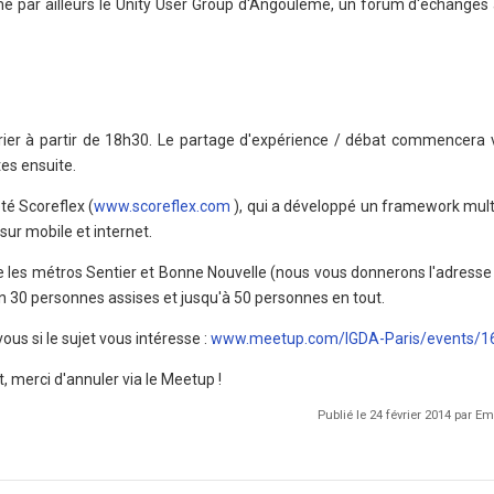
nime par ailleurs le Unity User Group d'Angoulême, un forum d'échanges
évrier à partir de 18h30. Le partage d'expérience / débat commencera 
es ensuite.
té Scoreflex (
www.scoreflex.com
), qui a développé un framework mult
 sur mobile et internet.
re les métros Sentier et Bonne Nouvelle (nous vous donnerons l'adress
ron 30 personnes assises et jusqu'à 50 personnes en tout.
ous si le sujet vous intéresse :
www.meetup.com/IGDA-Paris/events/1
 merci d'annuler via le Meetup !
Publié le 24 février 2014 par 