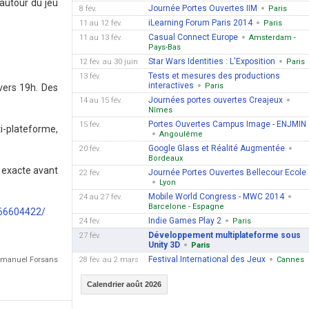
 autour du jeu
Journée Portes Ouvertes IIM
8 fév.
Paris
iLearning Forum Paris 2014
11 au 12 fév.
Paris
Casual Connect Europe
11 au 13 fév.
Amsterdam -
Pays-Bas
Star Wars Identities : L'Exposition
12 fév. au 30 juin
Paris
Tests et mesures des productions
13 fév.
interactives
Paris
vers 19h. Des
Journées portes ouvertes Creajeux
14 au 15 fév.
Nîmes
Portes Ouvertes Campus Image - ENJMIN
15 fév.
i-plateforme,
Angoulême
Google Glass et Réalité Augmentée
20 fév.
Bordeaux
e exacte avant
Journée Portes Ouvertes Bellecour Ecole
22 fév.
Lyon
Mobile World Congress - MWC 2014
24 au 27 fév.
Barcelone - Espagne
66604422/
Indie Games Play 2
24 fév.
Paris
Développement multiplateforme sous
27 fév.
Unity 3D
Paris
Festival International des Jeux
Emmanuel Forsans
28 fév. au 2 mars
Cannes
Calendrier août 2026